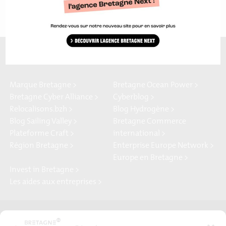
A découvrir aussi…
Marque Bretagne >
Bretagne Ocean Power >
Bretagne Cyber Alliance >
Cyberblog >
Relocalisons.bzh >
Blog Hydrogène >
Blog Sailing Valley >
Bretagne Commerce
Plateforme Craft >
international >
Région Bretagne >
Enterprise Europe Network >
Europe en Bretagne >
Invest in Bretagne >
Les aides aux entreprises >
Presse
Plan du site