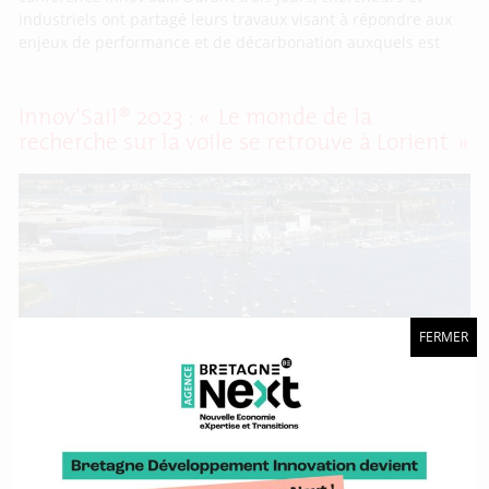
industriels ont partagé leurs travaux visant à répondre aux
enjeux de performance et de décarbonation auxquels est
Innov’Sail® 2023 : « Le monde de la
recherche sur la voile se retrouve à Lorient »
FERMER
Patrick Bot, enseignant chercheur au sein de l’Institut de
recherche de l’Ecole navale est à la barre de l’organisation
d’Innov’Sail®, qui se tiendra du 29 au 31 mai 2023. Il
présente les contours de la 6e édition de cette conférence
qui met en lumière la Bretagne et son savoir-faire
scientifique sur les thématiques de la