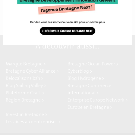
Transitions numérique et énergétique, à travers un
programme de conférences. Elles ont notamment permis de
A découvrir aussi…
Marque Bretagne >
Bretagne Ocean Power >
Bretagne Cyber Alliance >
Cyberblog >
Relocalisons.bzh >
Blog Hydrogène >
Blog Sailing Valley >
Bretagne Commerce
Plateforme Craft >
international >
Région Bretagne >
Enterprise Europe Network >
Europe en Bretagne >
Invest in Bretagne >
Les aides aux entreprises >