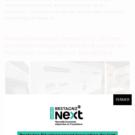
marines renouvelables, de la relocalisation ou des
transitions. Centrée sur le rôle des régions dans l’équilibre
économique et social du
Forum économique breton 2023 : BDI met
en lumière l’expertise bretonne autour des
transitions numérique et énergétique
FERMER
Du 6 au 7 septembre, Saint-Malo a vécu au rythme du Forum
Économique Breton 2023 (FEB 2023). Lors de la 4e édition de
l’événement phare de la rentrée des acteurs économiques
bretons, BDI y était présente pour animer l’espace des