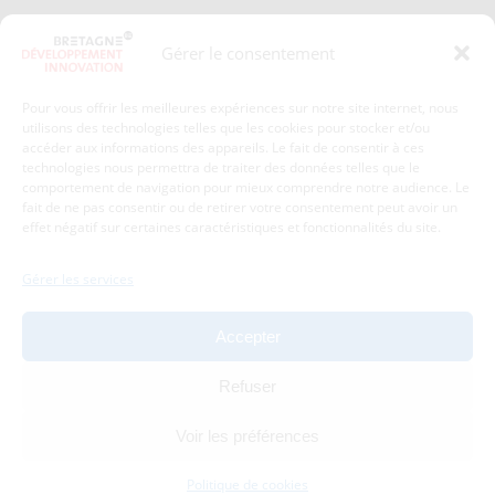
Presse
Plan du site
Gérer le consentement
Crédits et mentions légales
Gérer mes données personnelles
Pour vous offrir les meilleures expériences sur notre site internet, nous
Un renseignement, une demande ? Contactez-nous
utilisons des technologies telles que les cookies pour stocker et/ou
accéder aux informations des appareils. Le fait de consentir à ces
technologies nous permettra de traiter des données telles que le
comportement de navigation pour mieux comprendre notre audience. Le
Coordonnées :
fait de ne pas consentir ou de retirer votre consentement peut avoir un
effet négatif sur certaines caractéristiques et fonctionnalités du site.
Bretagne Développement Innovation
1c-1d, avenue de Belle Fontaine
Gérer les services
35510
Cesson-Sévigné
tél : 02 99 84 53 00
Accepter
Avec le soutien de :
Refuser
Voir les préférences
Politique de cookies