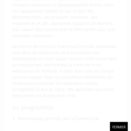
l’impact » soutenant le développement d’idées dans
des applications pilotes et des projets de
démonstration, des produits innovants, des
expériences et des approches capables de montrer
leur valeur dans la pratique et d’être prêts pour une
extension ultérieure.
Les Points de Contacts Nationaux français proposent
une série de webinaires de présentation des
thématiques du futur appel Horizon 2020 Green Deal.
Les entreprises sont invitées à s’inscrire à ces
webinaires en français. A noter que celui du 24 juin
sera en anglais. Pour les personnes intéressées qui
ne peuvent y assister, les webinaires seront
enregistrés et mis en ligne. Des questions pourront
être posées en direct via le chat.
Au programme
Présentation générale par la Commission
européenne –
24 juin, 11h
FERMER
Accroître l’ambition climat : des challenges