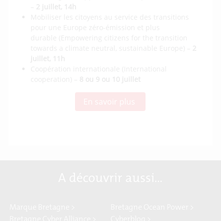
–
2 juillet, 14h
Mobiliser les citoyens au service des transitions
pour une Europe zéro-émission et plus
durable (Empowering citizens for the transition
towards a climate neutral, sustainable Europe) –
2
juillet, 11h
Coopération internationale (International
cooperation) –
8 ou 9 ou 10 juillet
En savoir plus
A découvrir aussi…
Marque Bretagne >
Bretagne Ocean Power >
Bretagne Cyber Alliance >
Cyberblog >