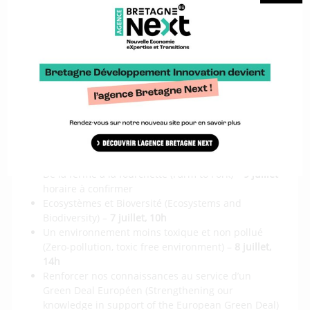
intersectoriels (Increasing Climate Ambition: Cross
sectoral challenges) –
7 juillet, 14h
Une énergie, propre, abordable et fiable (Clean,
affordable and secure energy) –
29 juin, 14h
Une industrie pour une économie propre et
circulaire (Industry for a clean and circular
economy) –
30 juin, 10h
Des bâtiments durables et efficaces (Energy and
resource efficient buildings) –
30 juin, 14h
Mobilité et smart mobilité (Sustainable and smart
mobility) –
3 juillet, 14h
De la ferme à la fourchette (Farm to Fork) –
9 juillet
horaire à confirmer
Ecosystèmes et Bioversité (Ecosystems and
Biodiversity) –
7 juillet, 10h
Un environnement moins toxique et non pollué
(Zero-pollution, toxic free environment) –
8 juillet,
14h
Renforcer nos connaissances au service d’un
Green Deal Européen (Strengthening our
knowledge in support of the European Green Deal)