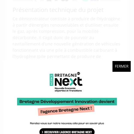
Présentation technique du projet
Ce démonstrateur consiste à produire de l’Hydrogène
à partir d’énergies renouvelables et d’utiliser ensuite
le gaz, après compression, pour la mobilité
décarbonée. Il s’agit donc de pourvoir au
ravitaillement d’une nouvelle génération de véhicules
fonctionnant via une pile à combustible carburant à
l’hydrogène (pile permettant de produire de
l’électricité en continu et ne nécessitant plus
FERMER
l’utilisation de batteries).
Le premier électrolyseur alimenté prioritairement à
partir de panneaux photovoltaïques et permettant de
ravitailler un véhicule hydrogène a été installé en juin
2017 sur le parking du syndicat Morbihan Énergies
(porteur du projet) à Vannes. Il permet d’alimenter le
premier véhicule hydrogène breton acquis pour
l’occasion.