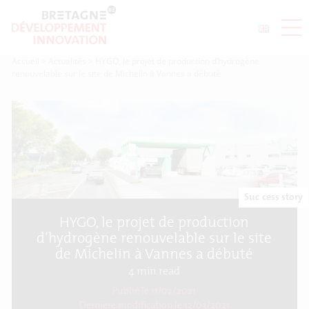
Accueil
>
Actualités
>
HYGO, le projet de production d’hydrogène
renouvelable sur le site de Michelin à Vannes a débuté
Success story
HYGO, le projet de production
d’hydrogène renouvelable sur le site
de Michelin à Vannes a débuté
4
min read
Publié le 11/02/2021
Dernière modification le
12/03/2021