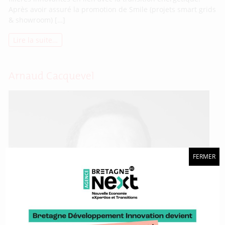
Après avoir assuré la promotion de Smile (projets smart grids
& showroom) […]
Lire la suite…
Arnaud Cacquevel
FERMER