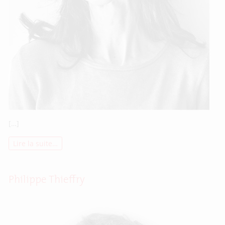
[…]
Lire la suite…
Philippe Thieffry