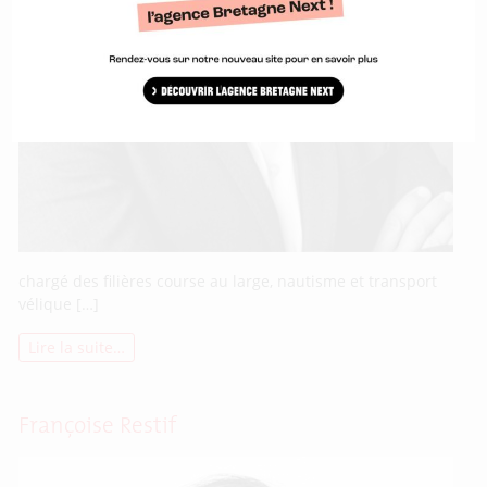
chargé des filières course au large, nautisme et transport
vélique […]
Lire la suite…
Françoise Restif