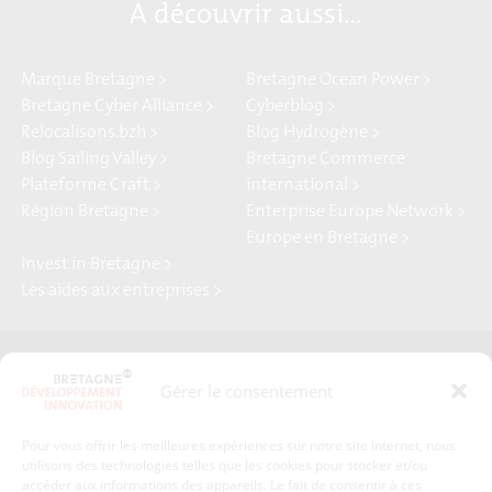
A découvrir aussi…
Marque Bretagne >
Bretagne Ocean Power >
Bretagne Cyber Alliance >
Cyberblog >
Relocalisons.bzh >
Blog Hydrogène >
Blog Sailing Valley >
Bretagne Commerce
Plateforme Craft >
international >
Région Bretagne >
Enterprise Europe Network >
Europe en Bretagne >
Invest in Bretagne >
Les aides aux entreprises >
Presse
Plan du site
Gérer le consentement
Crédits et mentions légales
Gérer mes données personnelles
Pour vous offrir les meilleures expériences sur notre site internet, nous
Un renseignement, une demande ? Contactez-nous
utilisons des technologies telles que les cookies pour stocker et/ou
accéder aux informations des appareils. Le fait de consentir à ces