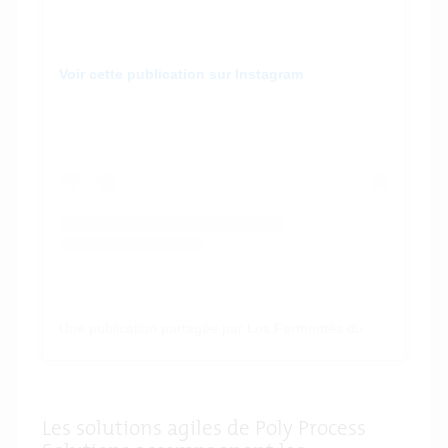
Voir cette publication sur Instagram
Une publication partagée par Les Fermentés du Bocal-Gaëlle (@les_fermentes_du_bocal)
Les solutions agiles de Poly Process