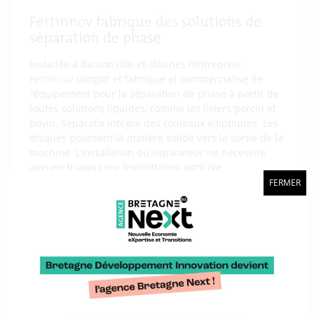
Fertinnov fabrique des solutions de
séparation de phase
Installée à Baulon (Ille-et-Vilaine), l’entreprise
Fertinnov
conçoit et fabrique et commercialise de
l’équipement pour la séparation de phase à partir de
toutes solutions liquides, comme les lisiers porcin et
bovin. Separafix intègre des rouleaux elliptiques. Les
disques poussent la matière solide vers la sortie de la
machine. L’installation du séparateur ne nécessite
aucuns travaux sur l’exploitation agricole.
FERMER
Les Fermentés du Bocal valorisent les
fruits et légumes
De la sismologie à la mise en bocal de fruits et
légumes, il n’y a parfois qu’un pas. En créant
Les
Fermentés du Bocal
en 2020, Gaëlle Lamarque en a
fait l’expérience. Elle a troqué sa casquette de