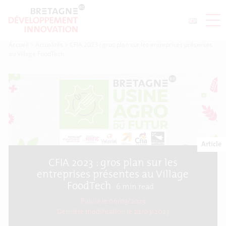
Accueil
>
Actualités
>
CFIA 2023 : gros plan sur les entreprises présentes
au Village FoodTech
Article
CFIA 2023 : gros plan sur les
entreprises présentes au Village
FoodTech
6
min read
Publié le 06/03/2023
Dernière modification le
24/03/2023