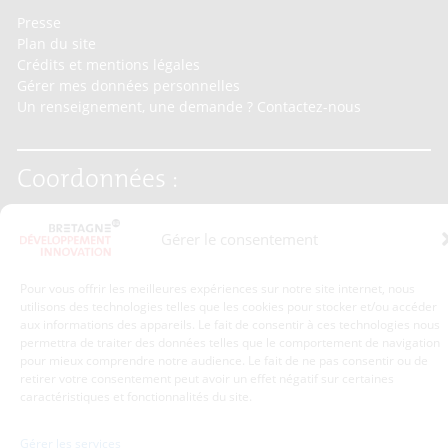
Presse
Plan du site
Crédits et mentions légales
Gérer mes données personnelles
Un renseignement, une demande ? Contactez-nous
Coordonnées :
Bretagne Développement Innovation
Gérer le consentement
1c-1d, avenue de Belle Fontaine
35510
Cesson-Sévigné
tél : 02 99 84 53 00
Pour vous offrir les meilleures expériences sur notre site internet, nous
utilisons des technologies telles que les cookies pour stocker et/ou accéder
aux informations des appareils. Le fait de consentir à ces technologies nous
Avec le soutien de :
permettra de traiter des données telles que le comportement de navigation
pour mieux comprendre notre audience. Le fait de ne pas consentir ou de
retirer votre consentement peut avoir un effet négatif sur certaines
caractéristiques et fonctionnalités du site.
Gérer les services