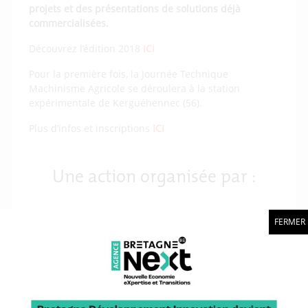
projets et des présentations de solutions déjà
commercialisées.
Découvrez l’édition 2018
ICI
Pour la première fois, la Journée Technique
Machinisme Agricole se déroulera à la station
expérimentale de Kerguéhennec (56).
Plus d’infos et inscriptions
ICI
Une action organisée par :
FERMER