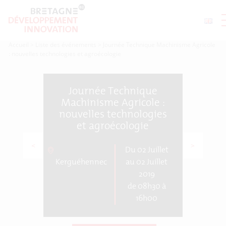
Accueil
>
Liste des événements
>
Journée Technique Machinisme Agricole
: nouvelles technologies et agroécologie
Journée Technique
Machinisme Agricole :
nouvelles technologies
et agroécologie
<
>
Du 02 Juillet
Kerguéhennec
au 02 Juillet
2019
de 08h30 à
16h00