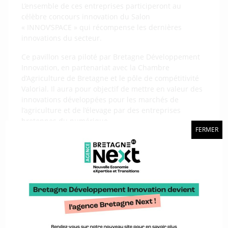
L’ensemble de ces entreprises participeront au
célèbre concours innovation du Salon
« INNOV’SPACE » qui récompense les dernières
innovations du secteur.
Ce pavillon sera piloté par Bretagne Développement
Innovation, en partenariat avec la Chambre
d’Agriculture de Bretagne et le pôle de compétitivité
Valorial. Il aura pour objectif de mettre en valeur des
innovations développées pour les marchés de
l’agriculture et de l’élevage par des entreprises
bretonnes du numérique.
FERMER
En savoir plus en lisant l’article
sur les démonstrateurs
présents sur le Pavillon
Une action organisée par :