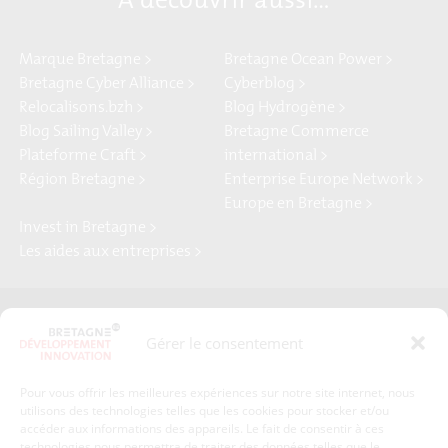
A découvrir aussi…
Marque Bretagne >
Bretagne Ocean Power >
Bretagne Cyber Alliance >
Cyberblog >
Relocalisons.bzh >
Blog Hydrogène >
Blog Sailing Valley >
Bretagne Commerce
Plateforme Craft >
international >
Région Bretagne >
Enterprise Europe Network >
Europe en Bretagne >
Invest in Bretagne >
Les aides aux entreprises >
Presse
Plan du site
Gérer le consentement
Crédits et mentions légales
Gérer mes données personnelles
Pour vous offrir les meilleures expériences sur notre site internet, nous
Un renseignement, une demande ? Contactez-nous
utilisons des technologies telles que les cookies pour stocker et/ou
accéder aux informations des appareils. Le fait de consentir à ces
technologies nous permettra de traiter des données telles que le