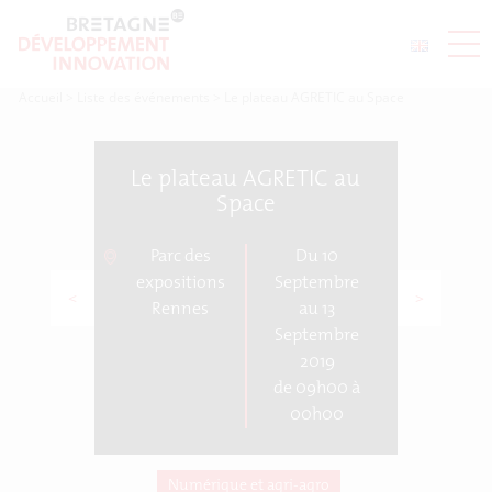
Accueil
>
Liste des événements
>
Le plateau AGRETIC au Space
Le plateau AGRETIC au
Space
Parc des
Du 10
expositions
Septembre
<
>
Rennes
au 13
Septembre
2019
de 09h00 à
00h00
Numérique et agri-agro