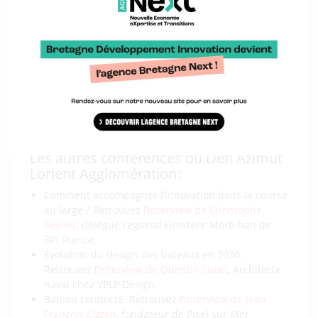
L
e podcast complet de la table ronde
:
Lecteur
00:00
00:00
audio
L’interview d’Olivier Kerbrat
Le support présenté :
Conference Défi Azimut
Les autres conférences du Défi Azimut
Lorient Agglomération :
Comment accompagner l’innovation dans la course
au large ? Retrouvez
l’interview de Christophe
Seillier
, délégué régional Finistère-Morbihan de
BPI France.
Évolution du design des bateaux en 2030.
Retrouvez l’
interview de Quentin Lucet
, Architecte
naval chez VPLP Design.
Bateau connecté. Retrouvez l’
interview de Jean-
François Cuzon
, fondateur de Pixel sur Mer