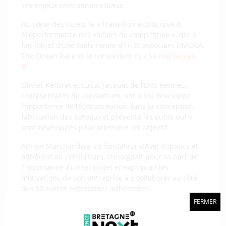
ses enjeux environnementaux.
Au cœur des sujets la « Transition écologique &
écoperformance des voiliers de compétition », qui a
fait l’objet d’une table ronde d’1H30 associant l’IMOCA,
The Ocean Race et le consortium
Eco Sailing Design
®.
Olivier Kerbrat et Lucas Jacquet de l’ENS Rennes,
représentants du consortium, ont ainsi développé
l’importance de l’écoconception dans la conception-
fabrication des bateaux et présenté les outils qui y
sont développés pour atteindre cet objectif.
Adrien Marchandise, co-fondateur d’Avel Robotics et
adhérent au consortium, témoignait pour sa part de
l’importance d’un tel projet et expliquait les
motivations de son entreprise à y collaborer au côté
des 10 autres entreprises adhérentes.
FERMER
Retrouvez :