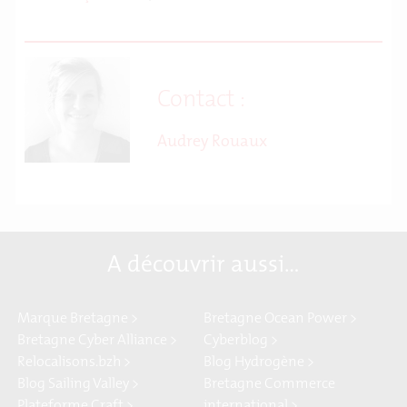
Contact :
Audrey Rouaux
A découvrir aussi…
Marque Bretagne >
Bretagne Ocean Power >
Bretagne Cyber Alliance >
Cyberblog >
Relocalisons.bzh >
Blog Hydrogène >
Blog Sailing Valley >
Bretagne Commerce
Plateforme Craft >
international >