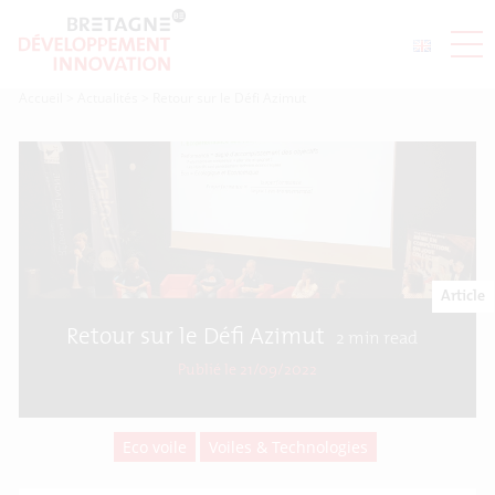
Accueil
>
Actualités
>
Retour sur le Défi Azimut
Article
Retour sur le Défi Azimut
2
min read
Publié le 21/09/2022
Eco voile
Voiles & Technologies