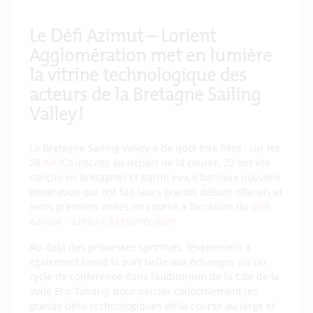
L
e
D
é
fi Azimut – Lorient
Agglom
é
ration
met en lumi
è
re
la vitrine technologique
des
acteurs de la
B
retagne
S
ailing
V
alley
!
La Bretagne Sailing Valley a de quoi être fière : sur les
28
IMOCA
inscrits au départ de la course, 23 ont été
conçus en Bretagne ! Et parmi eux, 6 bateaux nouvelle
génération qui ont fait leurs grands débuts officiels et
leurs premiers milles en course à l’occasion du
Défi
Azimut – Lorient Agglomération
.
Au-delà des prouesses sportives, l’évènement a
également laissé la part belle aux échanges via un
cycle de conférence dans l’auditorium de la Cité de la
Voile Eric Tabarly, pour penser collectivement les
grands défis technologiques de la course au large et