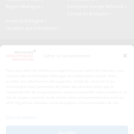
Région Bretagne >
Enterprise Europe Network >
Europe en Bretagne >
Invest in Bretagne >
Les aides aux entreprises >
Presse
Plan du site
Gérer le consentement
Crédits et mentions légales
Gérer mes données personnelles
Pour vous offrir les meilleures expériences sur notre site internet, nous
Un renseignement, une demande ? Contactez-nous
utilisons des technologies telles que les cookies pour stocker et/ou
accéder aux informations des appareils. Le fait de consentir à ces
technologies nous permettra de traiter des données telles que le
comportement de navigation pour mieux comprendre notre audience. Le
Coordonnées :
fait de ne pas consentir ou de retirer votre consentement peut avoir un
effet négatif sur certaines caractéristiques et fonctionnalités du site.
Bretagne Développement Innovation
1c-1d, avenue de Belle Fontaine
Gérer les services
35510
Cesson-Sévigné
tél : 02 99 84 53 00
Accepter