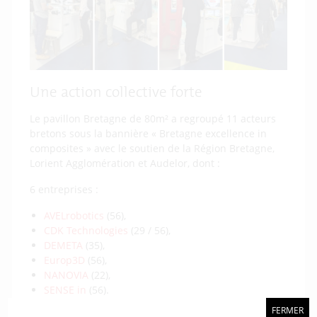
Une action collective forte
Le pavillon Bretagne de 80m² a regroupé 11 acteurs
bretons sous la bannière « Bretagne excellence in
composites » avec le soutien de la Région Bretagne,
Lorient Agglomération et Audelor, dont :
6 entreprises :
AVELrobotics
(56),
CDK Technologies
(29 / 56),
DEMETA
(35),
Europ3D
(56),
NANOVIA
(22),
SENSE in
(56).
FERMER
4 plateformes de recherche et centre technique :