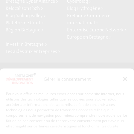
Bretagne Cyber Alliance >
Cyberblog >
Relocalisons.bzh >
Blog Hydrogène >
Blog Sailing Valley >
Bretagne Commerce
Plateforme Craft >
international >
Région Bretagne >
Enterprise Europe Network >
Europe en Bretagne >
Invest in Bretagne >
Les aides aux entreprises >
Presse
Plan du site
Gérer le consentement
Crédits et mentions légales
Gérer mes données personnelles
Pour vous offrir les meilleures expériences sur notre site internet, nous
Un renseignement, une demande ? Contactez-nous
utilisons des technologies telles que les cookies pour stocker et/ou
accéder aux informations des appareils. Le fait de consentir à ces
technologies nous permettra de traiter des données telles que le
comportement de navigation pour mieux comprendre notre audience. Le
Coordonnées :
fait de ne pas consentir ou de retirer votre consentement peut avoir un
effet négatif sur certaines caractéristiques et fonctionnalités du site.
Bretagne Développement Innovation