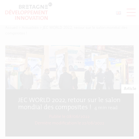
Accueil
>
Actualités
>
JEC WORLD 2022, retour sur le salon mondial des
composites !
Article
JEC WORLD 2022, retour sur le salon
mondial des composites !
4
min read
Publié le 08/06/2022
Dernière modification le
22/06/2022