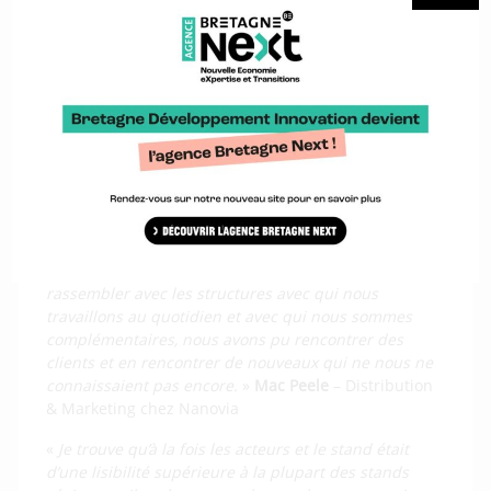
ID Composite
(22),
IRMA
(56),
Masmeca
(29),
UBS
ComposiTIC
(56)
1 pôle de compétitivité :
L’antenne bretonne du
Pôle EMC2
,
«
L’avantage du pavillon a été de pouvoir nous
rassembler avec les structures avec qui nous
travaillons au quotidien et avec qui nous sommes
complémentaires, nous avons pu rencontrer des
clients et en rencontrer de nouveaux qui ne nous ne
connaissaient pas encore.
»
Mac Peele
– Distribution
& Marketing chez Nanovia
«
Je trouve qu’à la fois les acteurs et le stand était
d’une lisibilité supérieure à la plupart des stands