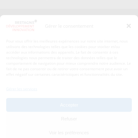
Presse
Plan du site
Gérer le consentement
Crédits et mentions légales
Gérer mes données personnelles
Pour vous offrir les meilleures expériences sur notre site internet, nous
Un renseignement, une demande ? Contactez-nous
utilisons des technologies telles que les cookies pour stocker et/ou
accéder aux informations des appareils. Le fait de consentir à ces
technologies nous permettra de traiter des données telles que le
comportement de navigation pour mieux comprendre notre audience. Le
Coordonnées :
fait de ne pas consentir ou de retirer votre consentement peut avoir un
effet négatif sur certaines caractéristiques et fonctionnalités du site.
Bretagne Développement Innovation
1c-1d, avenue de Belle Fontaine
Gérer les services
35510
Cesson-Sévigné
tél : 02 99 84 53 00
Accepter
Avec le soutien de :
Refuser
Voir les préférences