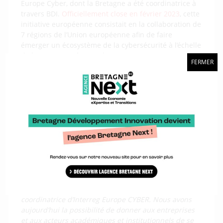
Europe Cyber, dont la Bretagne a été coordinatrice à
travers BDI.
Officiellement close en février 2023
, cette
initiative européenne consistait en la collaboration de
7 régions de l’Union européenne afin de faire
émerger un écosystème de la cybersécurité à l’échelle
de l’UE. De 2017 à 2022 donc, Bretagne, Toscane,
FERMER
Wallonie, Castilla y León, Wallonie, Slovénie, Estonie et
Slovaquie ont collaboré en
s’échangeant des bonnes
pratiques
et en mettant en place des actions de
politiques publiques visant à soutenir les
entreprises.
Interreg CYBER continue à vivre à travers les relations
mises en place entre les régions impliquées dans ce
projet.
“Ce réseau de confiance que nous avons créé
entre partenaires nous permet aujourd’hui de
poursuivre notre collaboration qui désormais
ruisselle sur nos écosystèmes respectifs,
détaille Sara
Minisini, cheffe de projets européens chez BDI,
coordinatrice d’Interreg Europe CYBER. Nous avons
aujourd’hui la possibilité de donner aux entreprises
et aux acteurs académiques et institutionnels de se