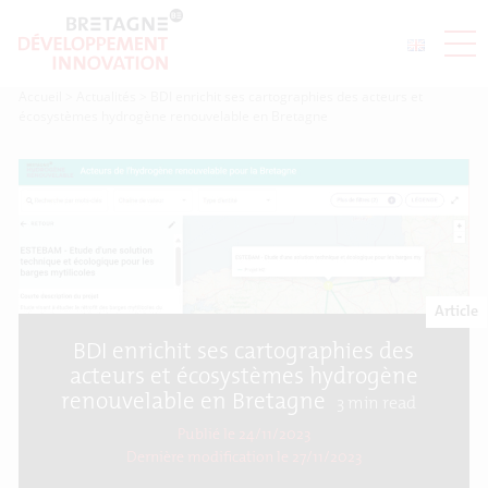
Accueil
>
Actualités
>
BDI enrichit ses cartographies des acteurs et
écosystèmes hydrogène renouvelable en Bretagne
Article
BDI enrichit ses cartographies des
acteurs et écosystèmes hydrogène
renouvelable en Bretagne
3
min read
Publié le 24/11/2023
Dernière modification le
27/11/2023