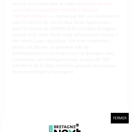
ont été recueillies dans le cadre de
l’étude portant
sur la filière industrielle intitulée « Bateaux
Hydrogène Bretons »
, menée par BDI, en collaboration
avec le cabinet de conseil Alca Torda Applications,
pour le compte de l’ADEME et de la Région Bretagne.
Lancée 2022, cette étude reste actuellement sujette à
des mises à jour régulières. Elle avait notamment
permis de déceler un potentiel réel de
développement économique pour la Bretagne, avec,
notamment, un contingent actuel de plus de 700
bâtiments de la flotte bretonne pouvant être équipé
d’une technologie à hydrogène.
Découvrir l'annuaire
FERMER
Visualiser les acteurs rattachés à des
projets hydrogène, c’est désormais