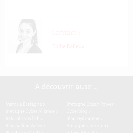
Contact :
Elodie Boileux
A découvrir aussi…
Marque Bretagne >
Bretagne Ocean Power >
Bretagne Cyber Alliance >
Cyberblog >
Relocalisons.bzh >
Blog Hydrogène >
Blog Sailing Valley >
Bretagne Commerce
Plateforme Craft >
international >