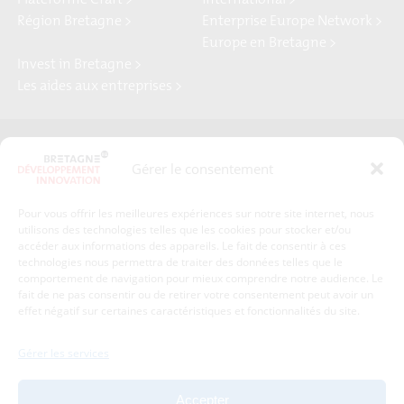
Région Bretagne >
Enterprise Europe Network >
Europe en Bretagne >
Invest in Bretagne >
Les aides aux entreprises >
Presse
Plan du site
Gérer le consentement
Crédits et mentions légales
Gérer mes données personnelles
Pour vous offrir les meilleures expériences sur notre site internet, nous
Un renseignement, une demande ? Contactez-nous
utilisons des technologies telles que les cookies pour stocker et/ou
accéder aux informations des appareils. Le fait de consentir à ces
technologies nous permettra de traiter des données telles que le
comportement de navigation pour mieux comprendre notre audience. Le
Coordonnées :
fait de ne pas consentir ou de retirer votre consentement peut avoir un
effet négatif sur certaines caractéristiques et fonctionnalités du site.
Bretagne Développement Innovation
1c-1d, avenue de Belle Fontaine
Gérer les services
35510
Cesson-Sévigné
tél : 02 99 84 53 00
Accepter