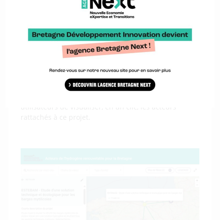
possible
L’annuaire cartographique des acteurs bretons de
l’hydrogène
s’est enrichi d’une nouvelle fonctionnalité
dernièrement. Il répertorie désormais un certain
nombre de projets H2 menés dans la région. Qu’il
s’agisse d’une étude d’évaluation de potentiel de
déploiement d’une filière hydrogène dans un
territoire ou d’études sur le rétrofit de barges
mytilicoles, il est désormais possible pour les
utilisateurs de visualiser, en un clic, les acteurs
rattachés à ce projet.