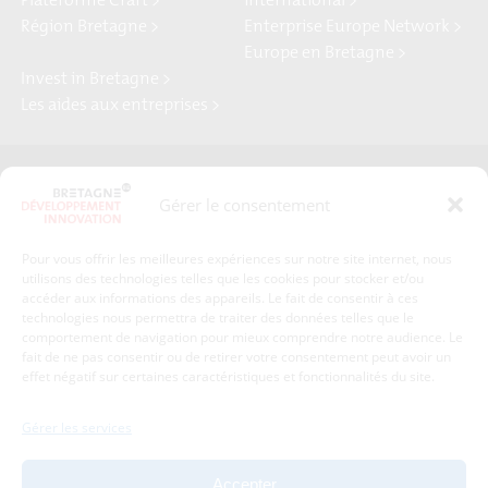
Plateforme Craft >
international >
Région Bretagne >
Enterprise Europe Network >
Europe en Bretagne >
Invest in Bretagne >
Les aides aux entreprises >
Presse
Plan du site
Gérer le consentement
Crédits et mentions légales
Gérer mes données personnelles
Pour vous offrir les meilleures expériences sur notre site internet, nous
Un renseignement, une demande ? Contactez-nous
utilisons des technologies telles que les cookies pour stocker et/ou
accéder aux informations des appareils. Le fait de consentir à ces
technologies nous permettra de traiter des données telles que le
comportement de navigation pour mieux comprendre notre audience. Le
Coordonnées :
fait de ne pas consentir ou de retirer votre consentement peut avoir un
effet négatif sur certaines caractéristiques et fonctionnalités du site.
Bretagne Développement Innovation
1c-1d, avenue de Belle Fontaine
Gérer les services
35510
Cesson-Sévigné
tél : 02 99 84 53 00
Accepter