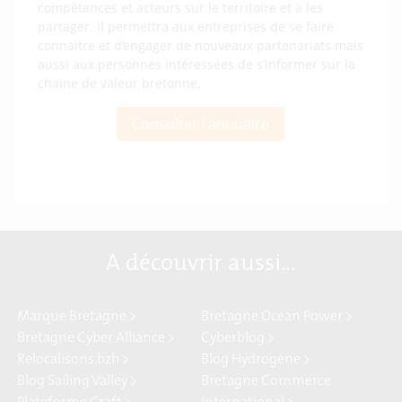
compétences et acteurs sur le territoire et à les
partager. Il permettra aux entreprises de se faire
connaitre et d’engager de nouveaux partenariats mais
aussi aux personnes intéressées de s’informer sur la
chaine de valeur bretonne.
Consulter l'annuaire
A découvrir aussi…
Marque Bretagne >
Bretagne Ocean Power >
Bretagne Cyber Alliance >
Cyberblog >
Relocalisons.bzh >
Blog Hydrogène >
Blog Sailing Valley >
Bretagne Commerce