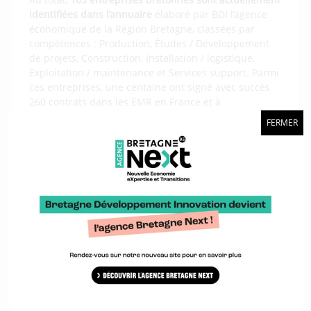
identifiées dans l’annuaire
élaboré par BDI l’agence
économique de la Région Bretagne, classées par
compétences : Production, Études / Développement
de projets, Construction, Installation / logistique,
Exploitation / maintenance et Services support. Parmi
ces entreprises, une centaine ont signé avec succès
260 contrats dans les EMR en France et à
l’international. Ces savoir-faire validés par les
FERMER
porteurs de projets se retrouvent sur toute la chaîne
de valeur : études et mesures environnementales,
ingénierie et équipements, construction métallique,
équipements électriques, stockage et conversion
d’énergies, ou encore, exploitation et maintenance.
Avec la construction des parcs actuels et le
développement des EMR, d’autres références sont à
venir.
Un travail des équipes BDI
Développé à partir de données Craft, cet annuaire
illustre le savoir-faire de BDI à identifier les