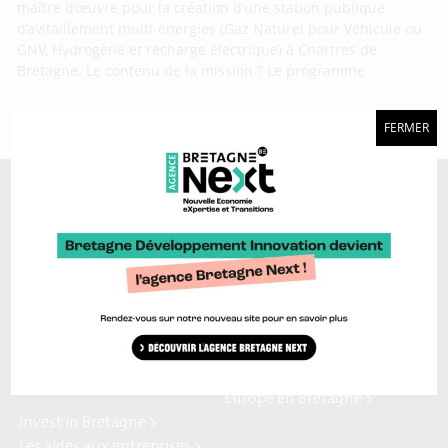
maître d’œuvre pour la création d’une station publique
d’avitaillement multi-énergies (Gaz Naturel pour Véhicule ou
GNV, Hydrogène et recharge électrique) à Chartres de
Bretagne. Le contenu de la mission ? Le programme
FERMER
A découvrir aussi…
Marque Bretagne >
Bretagne Ocean Power >
Bretagne Cyber Alliance >
Cyberblog >
Relocalisons.bzh >
Blog Hydrogène >
Blog Sailing Valley >
Bretagne Commerce
Plateforme Craft >
international >
Région Bretagne >
Enterprise Europe Network >
Europe en Bretagne >
Invest in Bretagne >
Les aides aux entreprises >