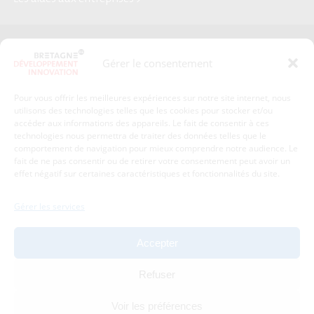
Presse
Plan du site
Gérer le consentement
Crédits et mentions légales
Gérer mes données personnelles
Pour vous offrir les meilleures expériences sur notre site internet, nous
Un renseignement, une demande ? Contactez-nous
utilisons des technologies telles que les cookies pour stocker et/ou
accéder aux informations des appareils. Le fait de consentir à ces
technologies nous permettra de traiter des données telles que le
comportement de navigation pour mieux comprendre notre audience. Le
Coordonnées :
fait de ne pas consentir ou de retirer votre consentement peut avoir un
effet négatif sur certaines caractéristiques et fonctionnalités du site.
Bretagne Développement Innovation
1c-1d, avenue de Belle Fontaine
Gérer les services
35510
Cesson-Sévigné
tél : 02 99 84 53 00
Accepter
Avec le soutien de :
Refuser
Voir les préférences