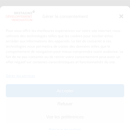
Presse
Plan du site
Gérer le consentement
Crédits et mentions légales
Gérer mes données personnelles
Pour vous offrir les meilleures expériences sur notre site internet, nous
Un renseignement, une demande ? Contactez-nous
utilisons des technologies telles que les cookies pour stocker et/ou
accéder aux informations des appareils. Le fait de consentir à ces
technologies nous permettra de traiter des données telles que le
comportement de navigation pour mieux comprendre notre audience. Le
Coordonnées :
fait de ne pas consentir ou de retirer votre consentement peut avoir un
effet négatif sur certaines caractéristiques et fonctionnalités du site.
Bretagne Développement Innovation
1c-1d, avenue de Belle Fontaine
Gérer les services
35510
Cesson-Sévigné
tél : 02 99 84 53 00
Accepter
Avec le soutien de :
Refuser
Voir les préférences
Politique de cookies