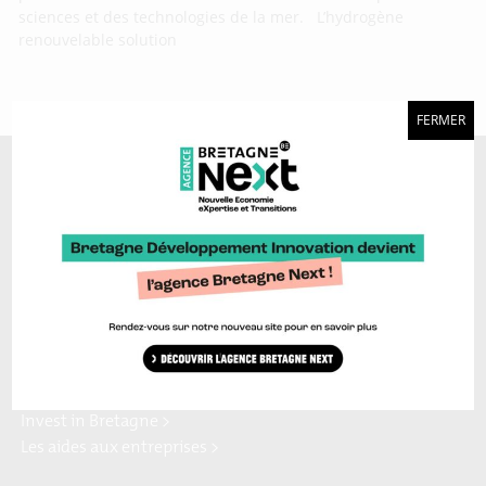
sciences et des technologies de la mer. L’hydrogène
renouvelable solution
FERMER
A découvrir aussi…
Marque Bretagne >
Bretagne Ocean Power >
Bretagne Cyber Alliance >
Cyberblog >
Relocalisons.bzh >
Blog Hydrogène >
Blog Sailing Valley >
Bretagne Commerce
Plateforme Craft >
international >
Région Bretagne >
Enterprise Europe Network >
Europe en Bretagne >
Invest in Bretagne >
Les aides aux entreprises >