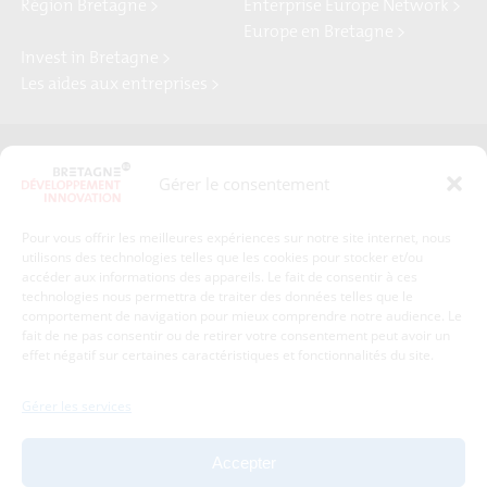
Région Bretagne >
Enterprise Europe Network >
Europe en Bretagne >
Invest in Bretagne >
Les aides aux entreprises >
Presse
Plan du site
Gérer le consentement
Crédits et mentions légales
Gérer mes données personnelles
Pour vous offrir les meilleures expériences sur notre site internet, nous
Un renseignement, une demande ? Contactez-nous
utilisons des technologies telles que les cookies pour stocker et/ou
accéder aux informations des appareils. Le fait de consentir à ces
technologies nous permettra de traiter des données telles que le
comportement de navigation pour mieux comprendre notre audience. Le
Coordonnées :
fait de ne pas consentir ou de retirer votre consentement peut avoir un
effet négatif sur certaines caractéristiques et fonctionnalités du site.
Bretagne Développement Innovation
1c-1d, avenue de Belle Fontaine
Gérer les services
35510
Cesson-Sévigné
tél : 02 99 84 53 00
Accepter