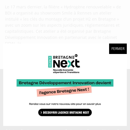
Le 17 mars dernier, la filière « Hydrogène renouvelable » de
BDI a organisé au showroom Smile à Rennes un atelier
intitulé « les clés du montage d’un projet H2 en Bretagne »
avec un zoom sur les aspects juridiques, règlementaires et
capitalistiques. Cet atelier a été organisé par Bretagne
Développement Innovation en partenariat avec le cabinet
FIDAL, le
FERMER
A découvrir aussi…
Marque Bretagne >
Bretagne Ocean Power >
Bretagne Cyber Alliance >
Cyberblog >
Relocalisons.bzh >
Blog Hydrogène >
Blog Sailing Valley >
Bretagne Commerce
Plateforme Craft >
international >