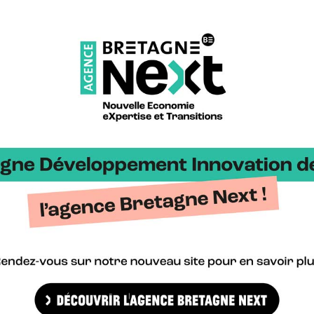
es bretonnes et écossaises des EMR le 8 février, nous avons réuni
tish Development International (SDI) pour un entretien croisé à re
e Bretagne >
Bretag
gne Cyber Alliance >
Cyberb