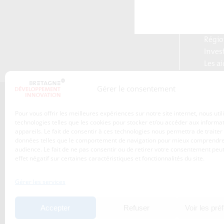
Reloc
Blog S
Plate
Régio
Inves
Les a
Gérer le consentement
Qui sommes-nous ?
Pour vous offrir les meilleures expériences sur notre site internet, nous uti
Les transitions
technologies telles que les cookies pour stocker et/ou accéder aux informa
appareils. Le fait de consentir à ces technologies nous permettra de traiter
S’inscrire à la newsletter
Publications
données telles que le comportement de navigation pour mieux comprendre
Adhérez à l’agence de
audience. Le fait de ne pas consentir ou de retirer votre consentement peut
Nos services
développement
effet négatif sur certaines caractéristiques et fonctionnalités du site.
économique de la Région
Les projets
Bretagne
Gérer les services
Nos métiers
Actualités
Accepter
Refuser
Voir les pré
Agenda