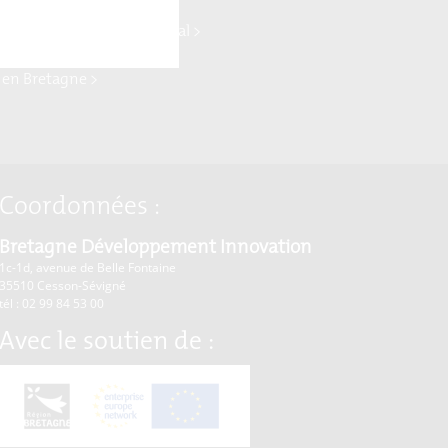
ydrogène >
ne Commerce international >
rise Europe Network >
 en Bretagne >
Coordonnées :
Bretagne Développement Innovation
1c-1d, avenue de Belle Fontaine
35510
Cesson-Sévigné
tél : 02 99 84 53 00
Avec le soutien de :