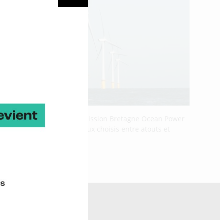
 Philippe Thieffry, chef de mission Bretagne Ocean Power
trouver en podcast. Morceaux choisis entre atouts et
ne Ocean Power >
log >