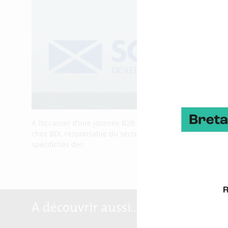
À l’occasion d’une journée B2B rassemblant des entrepris
chez BDI, responsable du secteur énergie au sein de Scot
spécificités des
A découvrir aussi…
Marqu
Breta