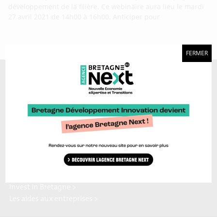
développement de la filière. Ce webinaire aura lieu le mardi
27 avril 2021 de 14h00 à 16h00. Anticiper pour
FERMER
A découvrir aussi…
Marque Bretagne >
Bretagne Ocean Power >
Bretagne Cyber Alliance >
Cyberblog >
Relocalisons.bzh >
Blog Hydrogène >
Blog Sailing Valley >
Bretagne Commerce
Plateforme Craft >
international >
Région Bretagne >
Enterprise Europe Network >
Europe en Bretagne >
Invest in Bretagne >
Les aides aux entreprises >