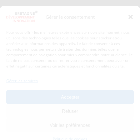
Presse
Plan du site
Gérer le consentement
Crédits et mentions légales
Gérer mes données personnelles
Pour vous offrir les meilleures expériences sur notre site internet, nous
Un renseignement, une demande ? Contactez-nous
utilisons des technologies telles que les cookies pour stocker et/ou
accéder aux informations des appareils. Le fait de consentir à ces
technologies nous permettra de traiter des données telles que le
comportement de navigation pour mieux comprendre notre audience. Le
Coordonnées :
fait de ne pas consentir ou de retirer votre consentement peut avoir un
effet négatif sur certaines caractéristiques et fonctionnalités du site.
Bretagne Développement Innovation
1c-1d, avenue de Belle Fontaine
Gérer les services
35510
Cesson-Sévigné
tél : 02 99 84 53 00
Accepter
Avec le soutien de :
Refuser
Voir les préférences
Politique de cookies