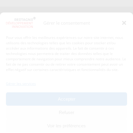
Presse
Plan du site
Gérer le consentement
Crédits et mentions légales
Gérer mes données personnelles
Pour vous offrir les meilleures expériences sur notre site internet, nous
Un renseignement, une demande ? Contactez-nous
utilisons des technologies telles que les cookies pour stocker et/ou
accéder aux informations des appareils. Le fait de consentir à ces
technologies nous permettra de traiter des données telles que le
comportement de navigation pour mieux comprendre notre audience. Le
Coordonnées :
fait de ne pas consentir ou de retirer votre consentement peut avoir un
effet négatif sur certaines caractéristiques et fonctionnalités du site.
Bretagne Développement Innovation
1c-1d, avenue de Belle Fontaine
Gérer les services
35510
Cesson-Sévigné
tél : 02 99 84 53 00
Accepter
Avec le soutien de :
Refuser
Voir les préférences