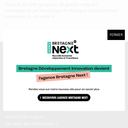
Chain et des ERP (progiciels de gestion intégrés).
Accompagnés par les équipes de Bretagne Développement
Innovation, ils ont visité le
FERMER
A découvrir aussi…
Marque Bretagne >
Bretagne Ocean Power >
Bretagne Cyber Alliance >
Cyberblog >
Relocalisons.bzh >
Blog Hydrogène >
Blog Sailing Valley >
Bretagne Commerce
Plateforme Craft >
international >
Région Bretagne >
Enterprise Europe Network >
Europe en Bretagne >
Invest in Bretagne >
Les aides aux entreprises >