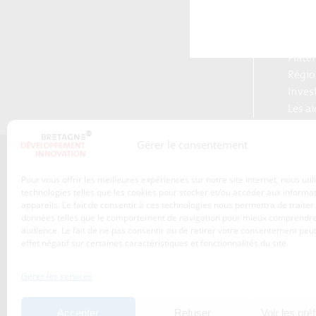
Breta
Reloc
Blog S
Plate
Régio
Inves
Les a
Gérer le consentement
Qui sommes-nous ?
Pour vous offrir les meilleures expériences sur notre site internet, nous uti
Les transitions
technologies telles que les cookies pour stocker et/ou accéder aux informa
appareils. Le fait de consentir à ces technologies nous permettra de traiter
S’inscrire à la newsletter
Publications
données telles que le comportement de navigation pour mieux comprendre
Adhérez à l’agence de
audience. Le fait de ne pas consentir ou de retirer votre consentement peut
Nos services
développement
effet négatif sur certaines caractéristiques et fonctionnalités du site.
économique de la Région
Les projets
Bretagne
Gérer les services
Nos métiers
Actualités
Accepter
Refuser
Voir les pré