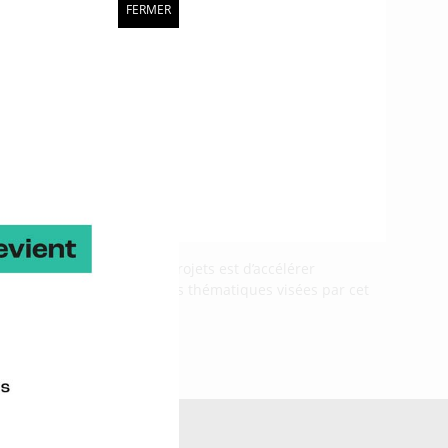
FERMER
’objectif de cet appel à projets est d’accélérer
t adaptés. Les orientations thématiques visées par cet
ne Ocean Power >