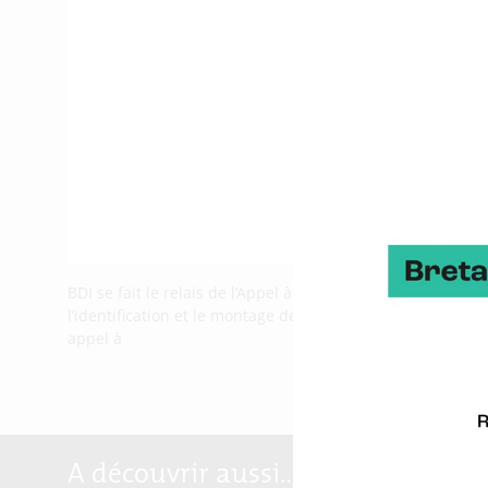
BDI se fait le relais de l’Appel à projet à destination de
l’identification et le montage de projets collaboratifs 
appel à
A découvrir aussi…
Marqu