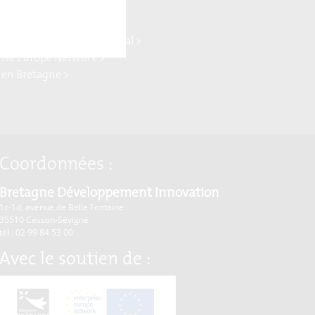
log >
ydrogène >
ne Commerce international >
rise Europe Network >
 en Bretagne >
Coordonnées :
Bretagne Développement Innovation
1c-1d, avenue de Belle Fontaine
35510
Cesson-Sévigné
tél : 02 99 84 53 00
Avec le soutien de :