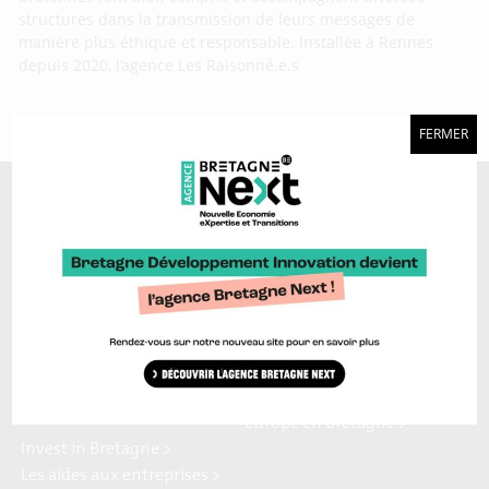
structures dans la transmission de leurs messages de
manière plus éthique et responsable. Installée à Rennes
depuis 2020, l’agence Les Raisonné.e.s
FERMER
A découvrir aussi…
Marque Bretagne >
Bretagne Ocean Power >
Bretagne Cyber Alliance >
Cyberblog >
Relocalisons.bzh >
Blog Hydrogène >
Blog Sailing Valley >
Bretagne Commerce
Plateforme Craft >
international >
Région Bretagne >
Enterprise Europe Network >
Europe en Bretagne >
Invest in Bretagne >
Les aides aux entreprises >