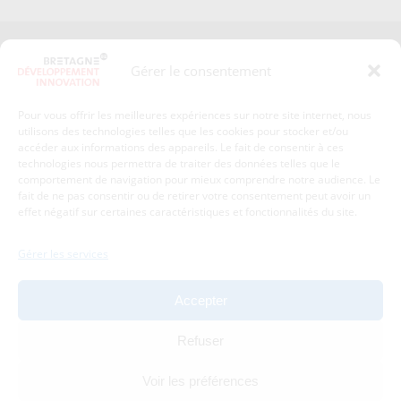
Presse
Plan du site
Gérer le consentement
Crédits et mentions légales
Gérer mes données personnelles
Pour vous offrir les meilleures expériences sur notre site internet, nous
Un renseignement, une demande ? Contactez-nous
utilisons des technologies telles que les cookies pour stocker et/ou
accéder aux informations des appareils. Le fait de consentir à ces
technologies nous permettra de traiter des données telles que le
comportement de navigation pour mieux comprendre notre audience. Le
Coordonnées :
fait de ne pas consentir ou de retirer votre consentement peut avoir un
effet négatif sur certaines caractéristiques et fonctionnalités du site.
Bretagne Développement Innovation
1c-1d, avenue de Belle Fontaine
Gérer les services
35510
Cesson-Sévigné
tél : 02 99 84 53 00
Accepter
Avec le soutien de :
Refuser
Voir les préférences