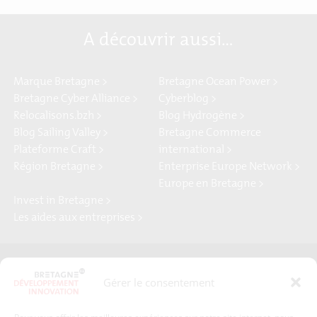
A découvrir aussi…
Marque Bretagne >
Bretagne Ocean Power >
Bretagne Cyber Alliance >
Cyberblog >
Relocalisons.bzh >
Blog Hydrogène >
Blog Sailing Valley >
Bretagne Commerce
Plateforme Craft >
international >
Région Bretagne >
Enterprise Europe Network >
Europe en Bretagne >
Invest in Bretagne >
Les aides aux entreprises >
Presse
Plan du site
Gérer le consentement
Crédits et mentions légales
Gérer mes données personnelles