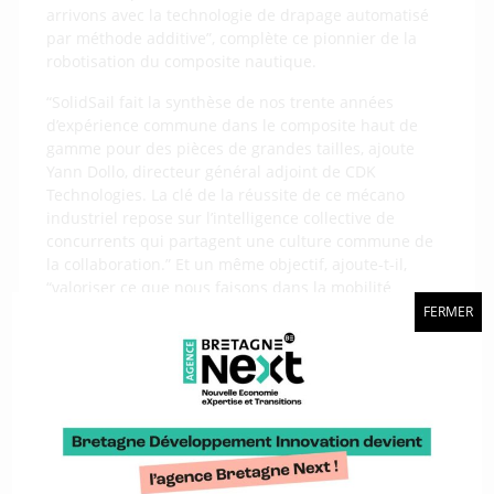
arrivons avec la technologie de drapage automatisé
par méthode additive”, complète ce pionnier de la
robotisation du composite nautique.
“SolidSail fait la synthèse de nos trente années
d’expérience commune dans le composite haut de
gamme pour des pièces de grandes tailles, ajoute
Yann Dollo, directeur général adjoint de CDK
Technologies. La clé de la réussite de ce mécano
industriel repose sur l’intelligence collective de
concurrents qui partagent une culture commune de
la collaboration.” Et un même objectif, ajoute-t-il,
“valoriser ce que nous faisons dans la mobilité
décarbonée pour en devenir des acteurs majeurs.”
FERMER
Un site à Lanester
C’est à proximité immédiate des ateliers de SMM, sur
le site du Rohu, à Lanester, que la nouvelle usine de 4
000 m2, dont la construction débutera l’automne
prochain, verra le jour. “Un terrain était disponible,
idéalement situé à la convergence des autres