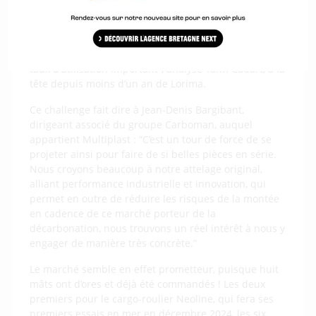
partenaires du projet”, indique Olivier Kerdoncuff,
directeur général de SMM. “Notre challenge consiste
désormais à produire sur un seul et même site des
tubes pour des navires extrêmement lourds avec un
taux d’utilisation important”, analyse Yann Cadart, à la
tête depuis moins d’un an de Lorima.
Ce challenge fait dire à Jean-Denis Bargibant,
dirigeant associé du groupe Carboman, auquel
appartient Multiplast : “C’est un tour de force de se
projeter ainsi pour faire de si belles pièces en série.
Nous croyons beaucoup à notre attelage original,
alliant performance industrielle et innovation, qui
permet en outre de réduire les risques de la montée
en cadence de ce marché porteur de la
décarbonation, nous trouvons un réel intérêt à nous y
engager de manière très concrète.”
Le marché semble en effet prometteur, puisque huit
mâts ont d’ores et déjà été commandés ! Les deux
premiers pour le cargo-roulier Neoline, qui fera ses
premiers essais en mer en décembre 2024, les six