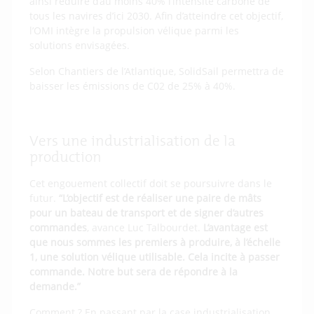
ainsi réduire d’au moins 40% l’intensité carbone de
tous les navires d’ici 2030. Afin d’atteindre cet objectif,
l’OMI intègre la propulsion vélique parmi les
solutions envisagées.
Selon Chantiers de l’Atlantique, SolidSail permettra de
baisser les émissions de C02 de 25% à 40%.
Vers une industrialisation de la
production
Cet engouement collectif doit se poursuivre dans le
futur.
“L’objectif est de réaliser une paire de mâts
pour un bateau de transport et de signer d’autres
commandes
, avance Luc Talbourdet.
L’avantage est
que nous sommes les premiers à produire, à l’échelle
1, une solution vélique utilisable. Cela incite à passer
commande. Notre but sera de répondre à la
demande.”
Comment ? En passant par la case industrialisation