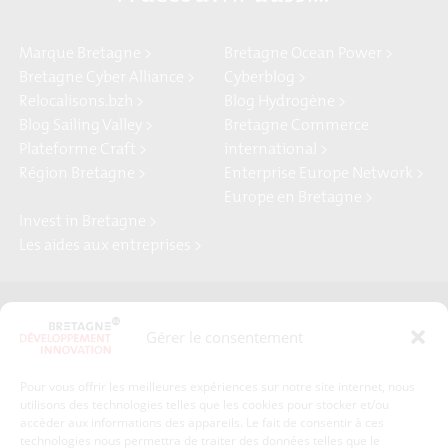
Marque Bretagne >
Bretagne Ocean Power >
Bretagne Cyber Alliance >
Cyberblog >
Relocalisons.bzh >
Blog Hydrogène >
Blog Sailing Valley >
Bretagne Commerce
Plateforme Craft >
international >
Région Bretagne >
Enterprise Europe Network >
Europe en Bretagne >
Invest in Bretagne >
Les aides aux entreprises >
Presse
Plan du site
Gérer le consentement
Crédits et mentions légales
Gérer mes données personnelles
Pour vous offrir les meilleures expériences sur notre site internet, nous
Un renseignement, une demande ? Contactez-nous
utilisons des technologies telles que les cookies pour stocker et/ou
accéder aux informations des appareils. Le fait de consentir à ces
technologies nous permettra de traiter des données telles que le