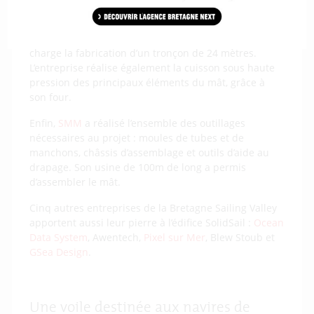
Spécialiste de la mise en œuvre des composites en
carbone pré-imprégné,
CDK Technologies
a pris en
charge la fabrication d’un tronçon de 24 mètres.
L’entreprise réalise également la cuisson sous haute
pression des principaux éléments du mât, grâce à
son four.
Enfin,
SMM
a réalisé l’ensemble des outillages
nécessaires au projet : moules de tubes et de
manchons, châssis d’assemblage et outils d’aide au
drapage. Son usine de 100m de long a permis
d’assembler le mât.
Cinq autres entreprises de la Bretagne Sailing Valley
apportent aussi leur pierre à l’édifice SolidSail :
Ocean
Data System
, Awentech,
Pixel sur Mer
, Blew Stoub et
GSea Design
.
Une voile destinée aux navires de