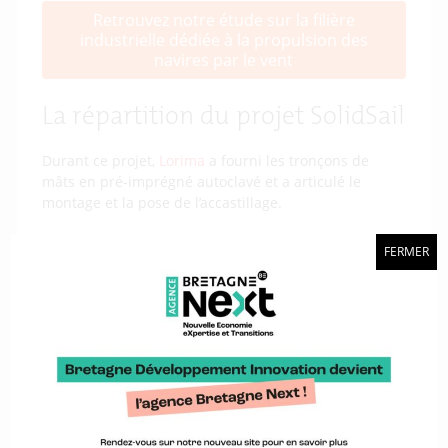
Retrouvez notre étude sur la filière
industrielle dédiée à la propulsion des
navires par le vent
La répartition du projet SolidSail
Durant ce projet,
Lorima
a fourni les tronçons de
mâts en pré-imprégné autoclavé et a articulé le
montage et la pose de l’accastillage.
Multiplast
a, aux côtés des Chantiers de l’Atlantique,
FERMER
participé à la mise au point et au développement des
voiles et des gréements des futurs paquebots dans le
cadre de projets de recherche financés par la Région
Bretagne et Golfe-du-Morbihan-Vannes-Agglo.
Multiplast a ainsi réalisé les voiles prototypes qui ont
permis de valider le concept de ces grands
paquebots à voile.
Avel Robotics
a conçu et fabriqué les deux manches
qui permettent d’assembler les trois tubes du mât.