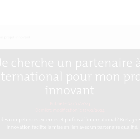
on projet innovant
Je cherche un partenaire 
international pour mon pro
innovant
Publié le 04/07/2023
Dernière modification le
12/02/2024
 des compétences externes et parfois à l’international ? Breta
Innovation facilite la mise en lien avec un partenaire qualifié.