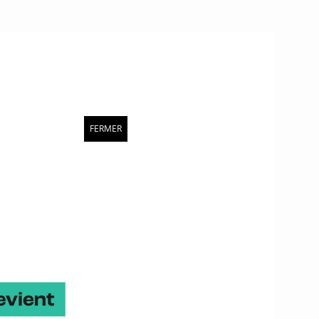
FERMER
disposition :
eau officiel de la
ternational. Il est composé
t aux différentes
es européens portant sur
 de nombreuses