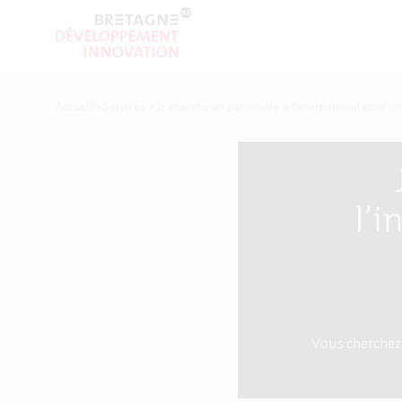
Accueil
>
Services
>
Je cherche un partenaire à l’international pour m
l’
Vous cherchez