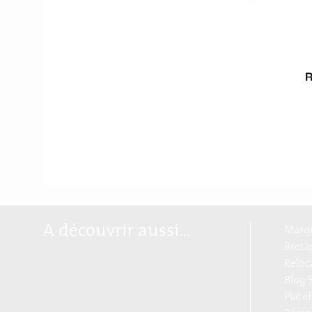
entreprises européennes
Votre contact :
Hélène Morin
– Respons
A découvrir aussi…
Marqu
Breta
Reloc
Blog S
Plate