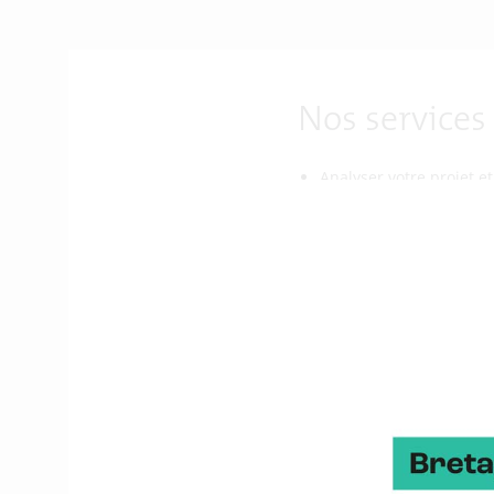
Nos services
Analyser votre projet et
Identifier rapidement le
Vous donner l’opportuni
Nos outils e
Bretagne Développement
Commission européenne. 
de plus de 600 partenai
Le réseau EEN vous off
conventions d’affaires (
Bretagne Développemen
l’innovation, l’agricultu