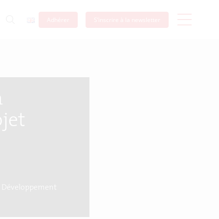
Adhérer
S’inscrire à la newsletter
à
jet
gne Développement