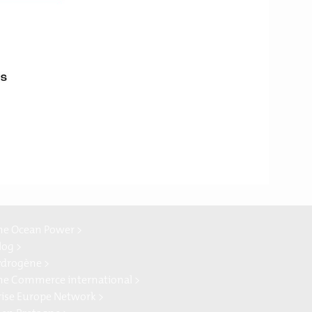
ion
ne Ocean Power >
log >
ydrogène >
ne Commerce international >
rise Europe Network >