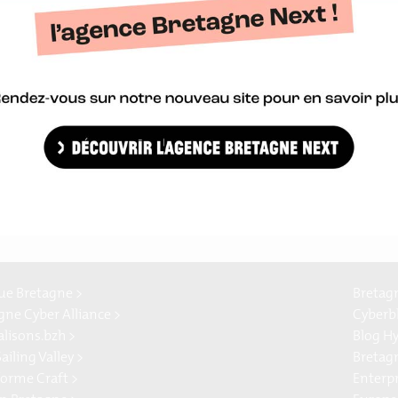
 de votre secteur d’activités.
able affaires européennes chez Bretagne Développement Innovat
En savoir plus sur les services de BDI dans le cadre de EEN
e Bretagne >
Bretag
gne Cyber Alliance >
Cyberb
alisons.bzh >
Blog H
ailing Valley >
Bretag
forme Craft >
Enterp