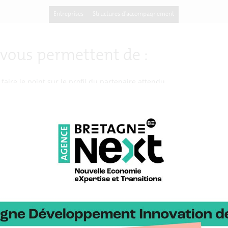
Entreprises
Structures d'accompagnement
 vous permettent de :
 faire le point sur le profil du partenaire attendu
 partenaire qualifié pour votre projet
té de rencontrer les partenaires sélectionnés
t nos méthodologies sont à votre 
 Innovation est membre du réseau Entreprises Europe (EEN), le rés
Il est dédié aux entreprises qui souhaitent innover et aller à l’in
res répartis dans 60 pays.
re des opportunités de partenariats grâce à une base de données e
B2B) à l’occasion de salons internationaux.
t Innovation est également impliqué dans des réseaux thématiqu
re, la mobilité, la cybersécurité et les
smart territories
et ouvrant à