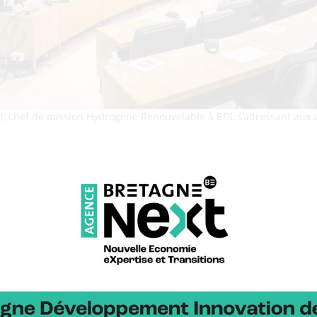
t, chef de mission Hydrogène Renouvelable à BDI, s’adressant aux 
 acteurs H2 sur le territoire
 une trentaine de personnes en présentiel et plus de 70 en distanc
cipatif, la parole a été donnée à une trentaine de participants afin q
drogène en Bretagne.
ations, des acteurs spécifiques se sont exprimés sur leur vision de
ne et sur les axes stratégiques d’amélioration à ce sujet : Isabell
 Paul (H2X-Ecosystems), Yannick Bian (Chantier naval Bretagne Sud
Edouard Cereuil (Morbihan Energies) et Stéphane Drobinski (CCI de