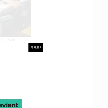
acteurs bretons de
FERMER
iel. Avec la volonté de
u’ils présentent leurs
s atouts en termes de
e Ticos (Alca Torda
), Christophe Bidaud
s Côtes d’Armor) ont