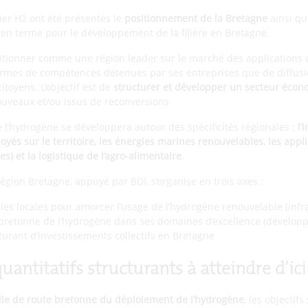
lier H2 ont été présentés le
positionnement de la Bretagne
ainsi qu
yen terme pour le développement de la filière en Bretagne.
itionner comme une région leader sur le marché des applications 
ermes de compétences détenues par ses entreprises que de diffusi
itoyens. L’objectif est de
structurer et développer un secteur éco
ouveaux et/ou issus de reconversions
e l’hydrogène se développera autour des spécificités régionales :
l’
oyés sur le territoire, les énergies marines renouvelables, les appl
es) et la logistique de l’agro-alimentaire
.
Région Bretagne, appuyé par BDI, s’organise en trois axes :
es locales pour amorcer l’usage de l’hydrogène renouvelable (infr
re bretonne de l’hydrogène dans ses domaines d’excellence (dévelo
turant d’investissements collectifs en Bretagne
quantitatifs structurants à atteindre d’ic
lle de route bretonne du déploiement de l’hydrogène
, les objectifs