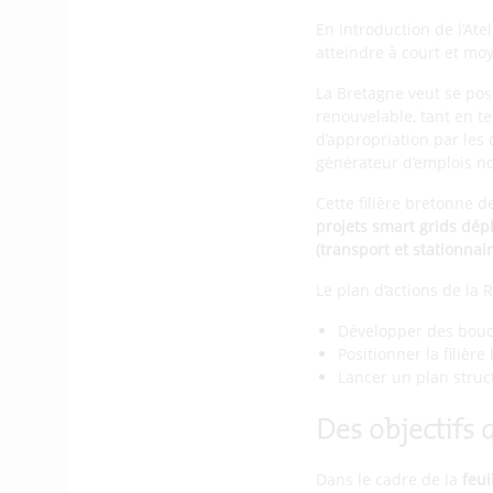
En introduction de l’Ate
atteindre à court et mo
La Bretagne veut se pos
renouvelable, tant en t
d’appropriation par les c
générateur d’emplois n
Cette filière bretonne d
projets smart grids dépl
(transport et stationnair
Le plan d’actions de la 
Développer des boucl
Positionner la filiè
Lancer un plan struc
Des objectifs 
Dans le cadre de la
feui