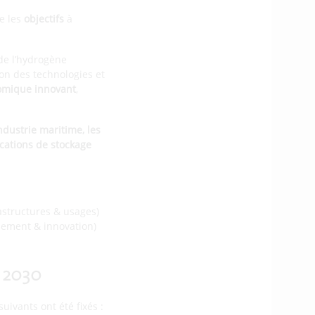
e les
objectifs
à
de l’hydrogène
on des technologies et
nomique innovant
,
industrie maritime, les
ications de stockage
astructures & usages)
ppement & innovation)
i 2030
 suivants ont été fixés :