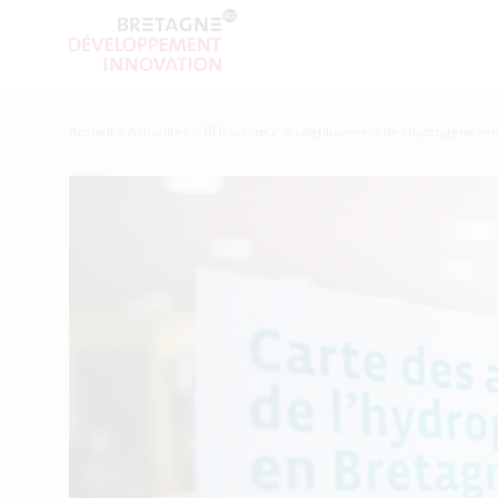
Accueil
>
Actualités
>
BDI au cœur du déploiement de l’hydrogène re