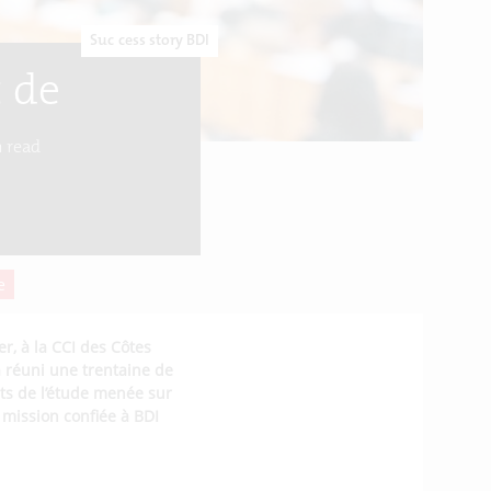
Success story BDI
 de
 read
e
r, à la CCI des Côtes
a réuni une trentaine de
ats de l’étude menée sur
 mission confiée à BDI