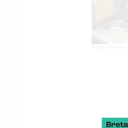
Philippe des Rober
l’H2
De nombreux
L’évènement a rassemblé
rendre cet atelier parti
axes de travail sur l’hy
A l’issue de ces présent
compétences H2 en Bretag
Applications), Stéphane
(Redon Agglomération), 