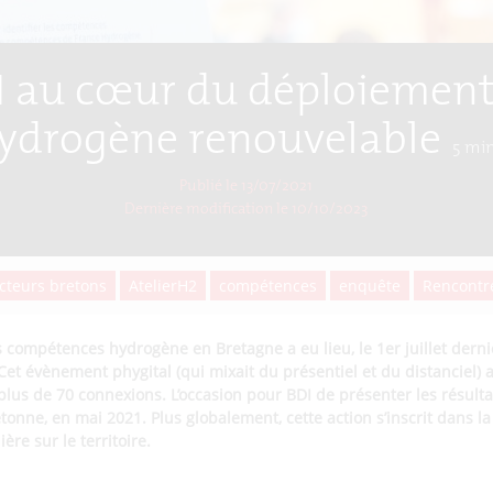
I au cœur du déploiement
hydrogène renouvelable
5
min
Publié le 13/07/2021
Dernière modification le
10/10/2023
cteurs bretons
AtelierH2
compétences
enquête
Rencontr
compétences hydrogène en Bretagne a eu lieu, le 1er juillet dernie
Cet évènement phygital (qui mixait du présentiel et du distanciel) 
plus de 70 connexions. L’occasion pour BDI de présenter les résult
tonne, en mai 2021. Plus globalement, cette action s’inscrit dans la
ière sur le territoire.