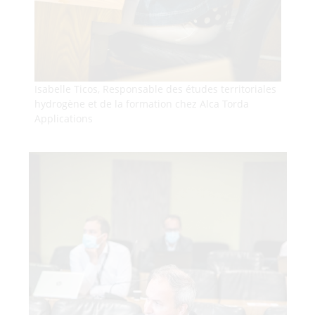
Isabelle Ticos, Responsable des études territoriales
hydrogène et de la formation chez Alca Torda
Applications