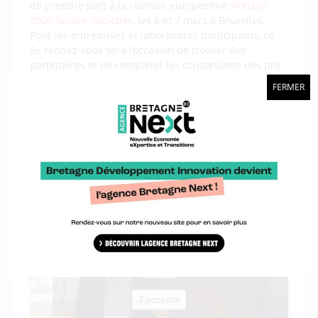
de prendre part à la réunion européenne
Horizon
2020 Secure Societies
, les 6 et 7 mars à Bruxelles.
Pour les entreprises et laboratoires participants, ce
2e rendez-vous sera l’occasion de trouver des
partenaires et de compléter les consortiums des pré-
projets identifiés le 1er février.
FERMER
Cette action s’inscrit dans les services que BDI
propose aux entreprises pour les accompagner dans
l’accès aux financements européens
:
> L’offre de services EEN
> Voir nos services en vidéo :
Cliquez sur « J’accepte » pour activer
Youtube
J’accepte