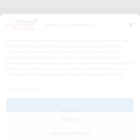
Presse
Plan du site
Gérer le consentement
Crédits et mentions légales
Gérer mes données personnelles
Pour vous offrir les meilleures expériences sur notre site internet, nous
Un renseignement, une demande ? Contactez-nous
utilisons des technologies telles que les cookies pour stocker et/ou
accéder aux informations des appareils. Le fait de consentir à ces
technologies nous permettra de traiter des données telles que le
comportement de navigation pour mieux comprendre notre audience. Le
Coordonnées :
fait de ne pas consentir ou de retirer votre consentement peut avoir un
effet négatif sur certaines caractéristiques et fonctionnalités du site.
Bretagne Développement Innovation
1c-1d, avenue de Belle Fontaine
Gérer les services
35510
Cesson-Sévigné
tél : 02 99 84 53 00
Accepter
Avec le soutien de :
Refuser
Voir les préférences