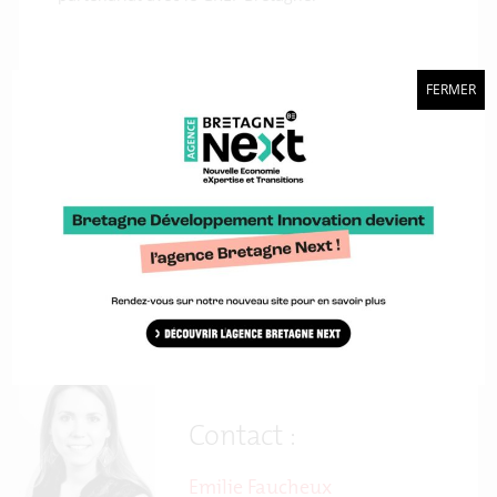
Ces outils s’appuient sur la base collaborative CRAFT
FERMER
développée par Bretagne Développement Innovation.
Retrouvez-les ainsi que les actualités bretonnes des
biotechnologies sur le site
Capbiotek.
*Ont participé au comité de pilotage de EDUCBIO 2 :
CBB
Capbiotek
, l’
Université de Rennes 1
, l’
Université Bretagne
Sud
, l’
Université de Bretagne Occidentale
,
Id2Santé
,
Bretagne Développement Innovation
, le
Pays de Morlaix
,
le
GREF Bretagne
et la
Région Bretagne
.
Contact :
Emilie Faucheux