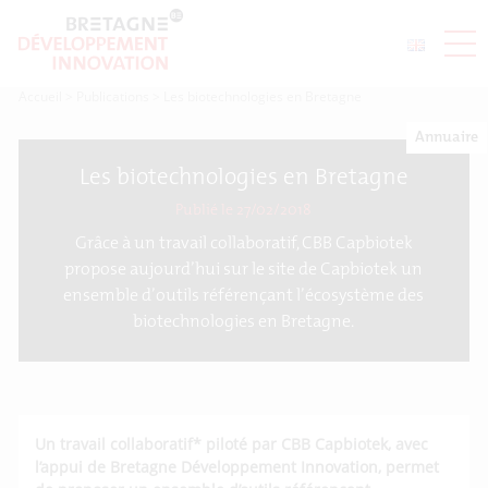
Accueil
>
Publications
>
Les biotechnologies en Bretagne
Annuaire
Les biotechnologies en Bretagne
Publié le 27/02/2018
Grâce à un travail collaboratif, CBB Capbiotek
propose aujourd’hui sur le site de Capbiotek un
ensemble d’outils référençant l’écosystème des
biotechnologies en Bretagne.
Un travail collaboratif* piloté par CBB Capbiotek, avec
l’appui de Bretagne Développement Innovation, permet