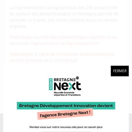
La représentation cartographique des 250 acteurs clés
du secteur des biotechnologies en Bretagne permet de
valoriser ce travail. Les cartes existent aussi en version
anglaise.
Téléchargez la carte des biotechnologies bretonnes au
service de l’agriculture et de l’agroalimentaire
Téléchargez la carte de l’innovation biotechnologique
dans le domaine de la cosmétique
Téléchargez la carte de l’éco-système breton des
FERMER
biotechnologies
Téléchargez la carte des biotechnologies marines en
Bretagne
A découvrir aussi…