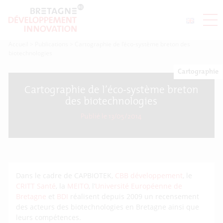
Accueil
>
Publications
>
Cartographie de l’éco-système breton des
biotechnologies
Cartographie
Cartographie de l’éco-système breton
des biotechnologies
Publié le 13/05/2014
Dans le cadre de CAPBIOTEK,
CBB développement
, le
CRITT Santé
, la
MEITO
, l’
Université Européenne de
Bretagne
et
BDI
réalisent depuis 2009 un recensement
des acteurs des biotechnologies en Bretagne ainsi que
leurs compétences.