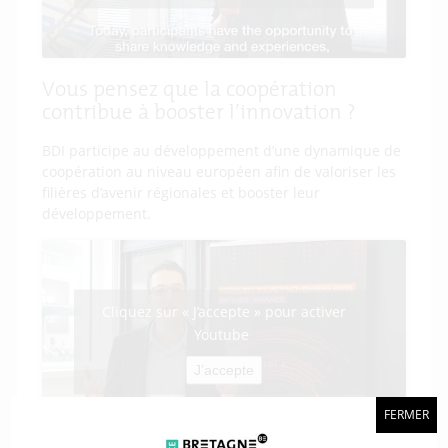
Vous pensez que la coopération
contribue à booster l’innovation ?
BDI participe au développement d’une dynamique de
coopération au niveau européen afin de valoriser les
filières d’avenir régionales et booster leur
développement.
Cliquez sur « J’accepte » pour activer
Youtube
J’accepte
FERMER