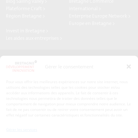
Blog Sailing Valley >
Bretagne Commerce
Plateforme Craft >
international >
Région Bretagne >
Enterprise Europe Network >
Europe en Bretagne >
Invest in Bretagne >
Les aides aux entreprises >
Presse
Plan du site
Gérer le consentement
Crédits et mentions légales
Gérer mes données personnelles
Pour vous offrir les meilleures expériences sur notre site internet, nous
Un renseignement, une demande ? Contactez-nous
utilisons des technologies telles que les cookies pour stocker et/ou
accéder aux informations des appareils. Le fait de consentir à ces
technologies nous permettra de traiter des données telles que le
comportement de navigation pour mieux comprendre notre audience. Le
Coordonnées :
fait de ne pas consentir ou de retirer votre consentement peut avoir un
effet négatif sur certaines caractéristiques et fonctionnalités du site.
Bretagne Développement Innovation
1c-1d, avenue de Belle Fontaine
Gérer les services
35510
Cesson-Sévigné
tél : 02 99 84 53 00