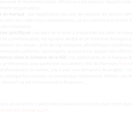
munauté et l’économie locale, offrant aux partenaires l’opportunité 
lement responsables.
e de marque :
par l’application du code de marque, les acteurs s’en
n vers des codes plus contemporains, ce qui contribue à rendre l’
t plus innovante.
ices spécifiques :
au-delà de la mise à disposition du code de mar
 en communication, les équipes de BDI et de Tourisme Bretagne 
embres du réseau : prêt de signalétiques, photothèque, cartothèq
onomiques, culturels, touristiques, annuaire sur lequel sont référe
ences dans le domaine de la RSE :
les partenaires de la marque 
fs préférentiels pour participer aux ateliers RSE du Parcours
Transi
professionnels de mener, pas à pas, une démarche de progrès : s’
ne stratégie bas carbone ou numérique responsable, réduire son i
u mesurer sa performance extra-financière…
tions, associations, collectivités souhaitant s’inscrire dans cette d
w.marque.bretagne.bzh
.