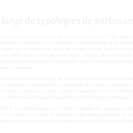
 large de typologies de partenai
 Bretagne avait passé le cap du millier de partenaires
. Sept mois p
 étude de leurs dossiers de candidature et délibération le 23 novem
tagne, ces 45 partenaires, issus de secteurs variés, souhaitent con
é du territoire. Parmi les nouveaux membres, figurent des entreprise
ses du patrimoine vivant et bien d’autres, tous animés par la volo
s de la Bretagne.
uveaux partenaires témoigne de la vitalité et de l’attrait continu d
us renforçons notre capacité à promouvoir la richesse culturelle, 
re région, mais aussi, notre capacité à coopérer au service des t
 »,
déclare Aurélie Basse, Responsable du Pôle marque Bretagne à
, BDI et Tourisme Bretagne ont invité l’ensemble des partenaires d
. Ce rendez-vous a été l’occasion pour les acteurs présents de se
ématiques comme le tourisme responsable, l’attractivité touristiqu