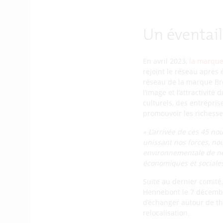
Un éventail
En avril 2023,
la marque
rejoint le réseau après
réseau de la marque Bre
l’image et l’attractivit
culturels, des entrepri
promouvoir les richesse
« L’arrivée de ces 45 no
unissant nos forces, no
environnementale de not
économiques et sociales
Suite au dernier comité
Hennebont le 7 décembre
d’échanger autour de th
relocalisation.