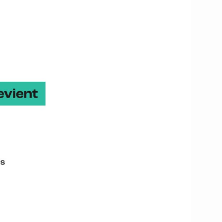
travail en salle et des
es classée Natura 2000,
e charme. Le Manoir
23