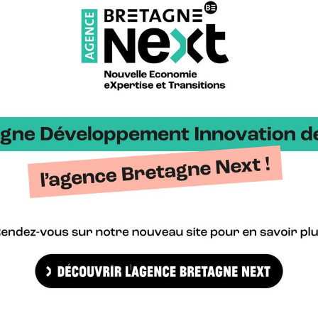
tions fortes telles que les 3 jours de travail en cuisine, 4 jours de 
rande qualité.
(56)
, situé au pied de Rochefort-en-Terre, dans un parc de 2 hectar
e
eigneurial du 16
siècle, propose des chambres d’hôtes et gîtes d
e unique dans une nature protégée et authentique.
arque Bretagne – Liste des nouveaux partenaires – Décembre 20