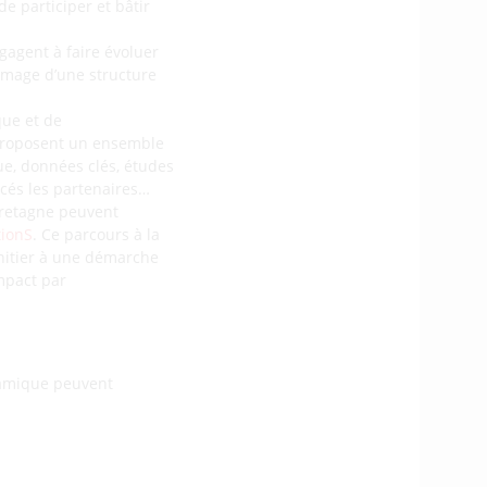
de participer et bâtir
gagent à faire évoluer
image d’une structure
que et de
proposent un ensemble
ue, données clés, études
ncés les partenaires…
Bretagne peuvent
tionS
. Ce parcours à la
initier à une démarche
mpact par
ynamique peuvent