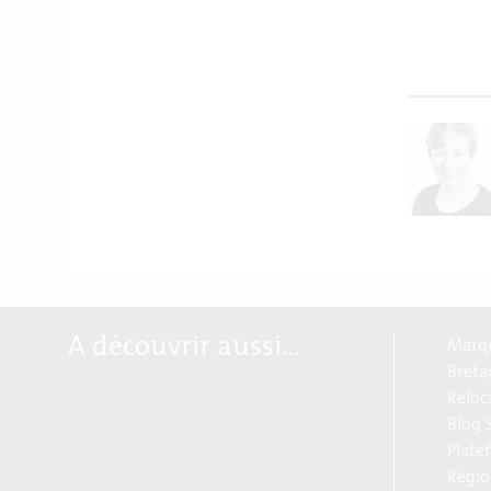
A découvrir aussi…
Marqu
Breta
Reloc
Blog S
Plate
Régio