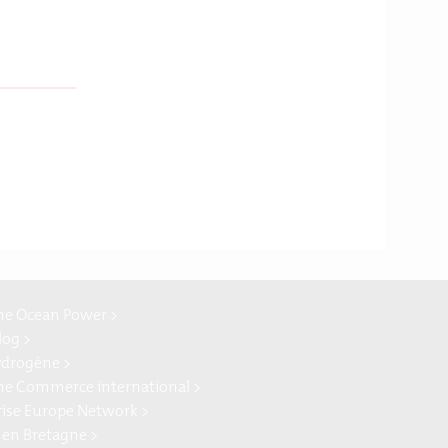
ne Ocean Power >
log >
ydrogène >
ne Commerce international >
rise Europe Network >
 en Bretagne >