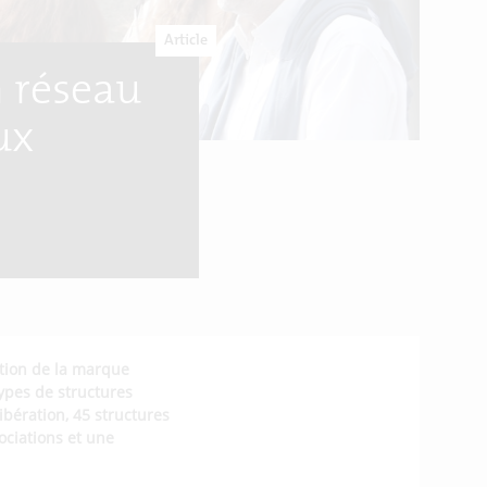
Article
 réseau
ux
tion de la marque
types de structures
ibération, 45 structures
ociations et une