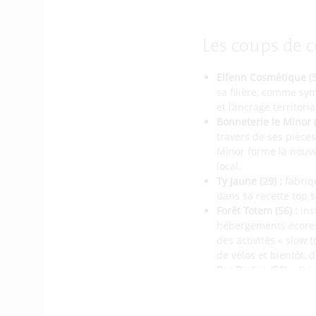
Les coups de 
Elfenn Cosmétique (5
sa filière, comme sym
et l’ancrage territori
Bonneterie le Minor (
travers de ses pièces
Minor forme la nouve
local.
Ty Jaune (29) :
fabriq
dans sa recette top se
Forêt Totem (56) :
ins
hébergements écores
des activités « slow 
de vélos et bientôt,
Bar Breton (56) :
diri
même famille qui l’on
touristes. Il propose
animations culturell