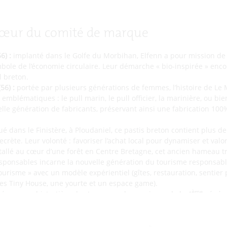
cœur du comité de marque
6) :
implanté dans le Golfe du Morbihan, Elfenn a pour mission de 
bole de l’économie circulaire. Leur démarche « bio-inspirée » encou
al breton.
56) :
portée par plusieurs générations de femmes, l’histoire de Le 
 emblématiques : le pull marin, le pull officier, la marinière, ou bi
lle génération de fabricants, préservant ainsi une fabrication 100%
ué dans le Finistère, à Ploudaniel, ce pastis breton contient plus d
crète. Leur volonté : favoriser l’achat local pour dynamiser et valori
tallé au cœur d’une forêt en Centre Bretagne, cet ancien hameau 
ponsables incarne la nouvelle génération du tourisme responsabl
tourisme » avec un modèle expérientiel (gîtes, restauration, sentier
 des Tiny House, une yourte et un espace game).
ème
gé par une bistrotière des temps modernes, issue de la 4
généra
t tenu avant elle, ce lieu réinvente le rendez-vous au bistrot pour 
 un concept global incluant un bistrot de bourg, une crêperie, des
es toute l’année. Pour ce bar en permanente évolution, la RSE est d