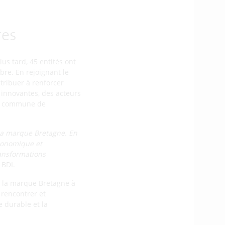
res
lus tard, 45 entités ont
bre. En rejoignant le
tribuer à renforcer
s innovantes, des acteurs
nté commune de
e la marque Bretagne. En
économique et
ransformations
 BDI.
e la marque Bretagne à
 rencontrer et
e durable et la