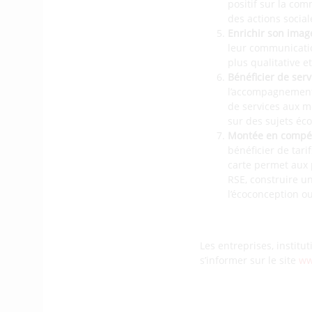
positif sur la com
des actions socia
Enrichir son imag
leur communicatio
plus qualitative e
Bénéficier de serv
l’accompagnement
de services aux m
sur des sujets éc
Montée en compét
bénéficier de tari
carte permet aux 
RSE, construire u
l’écoconception o
Les entreprises, institu
s’informer sur le site
ww