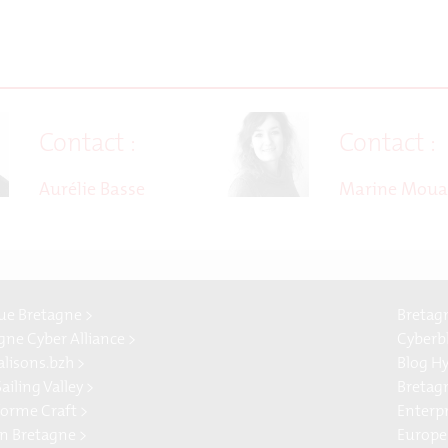
Contact :
Contact :
Aurélie Basse
Marine Moua
e Bretagne >
Bretag
gne Cyber Alliance >
Cyberb
alisons.bzh >
Blog H
ailing Valley >
Bretag
forme Craft >
Enterp
n Bretagne >
Europe