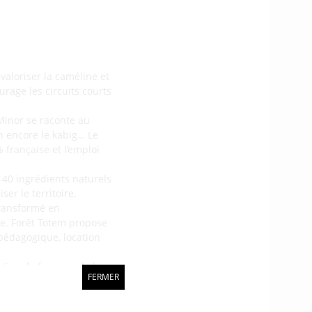
valoriser la caméline et
rage les circuits courts
Minor se raconte au
en encore le kabig… Le
 française et l’emploi
e 40 ingrédients naturels
ser le territoire.
transformé en
e. Forêt Totem propose
 pédagogique, location
tion de femmes de la
FERMER
les habitants et
 chambres d’hôte et des
éjà en pratique depuis