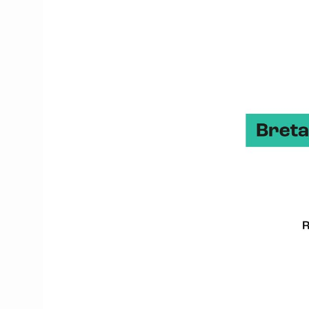
longtemps avec des ac
produits locaux de g
Manoir du Vau d’Arz 
cet ancien domaine s
offre une expérienc
M