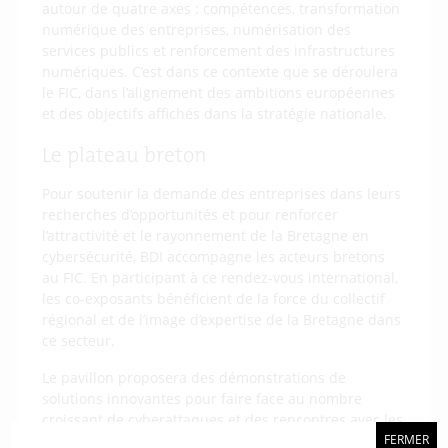
autour de quatre axes : compétences, transformation
numérique des entreprises, numérisation des
services publics et renforcement des infrastructures
numériques. C’est dans ce contexte que se déroulera
le FIC, dans l’alignement des ambitions européennes
et des objectifs affichés dans la stratégie nationale.
Le plateau breton
Pour soutenir la demande des entreprises dans leurs
recherches d’opportunités et pour renforcer
l’attractivité et le rayonnement de la Bretagne en
cybersécurité, BDI accompagne les acteurs bretons
au FIC. En participant à ce rendez-vous international,
les co-exposants bénéficient de la force du collectif
régional et de l’image d’expertise de la Bretagne dans
ce secteur.
Le pavillon proposera des démonstrations de
solutions innovantes pour faire face au nombre
croissant de cyberattaques et des rencontres avec les
acteurs qui comptent dans la cybersécurité.
FERMER