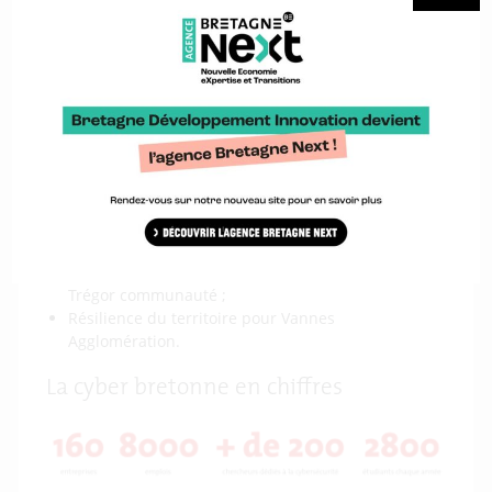
Les territoires présents
La présence de 4 territoires sur le pavillon Bretagne
illustrera la capacité de la Bretagne à traiter des
enjeux de cybersécurité collectivement. Ils
présenteront chacun des thématiques répondant
spécifiquement à leur écosystème économique :
Cybermaritimité pour Brest Métropole ;
Défense et smart-cities pour Rennes Métropole ;
Infrastructures, réseaux et télécom pour Lannion-
Trégor communauté ;
Résilience du territoire pour Vannes
Agglomération.
La cyber bretonne en chiffres