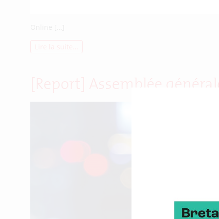
Online […]
Lire la suite…
[Report] Assemblée général