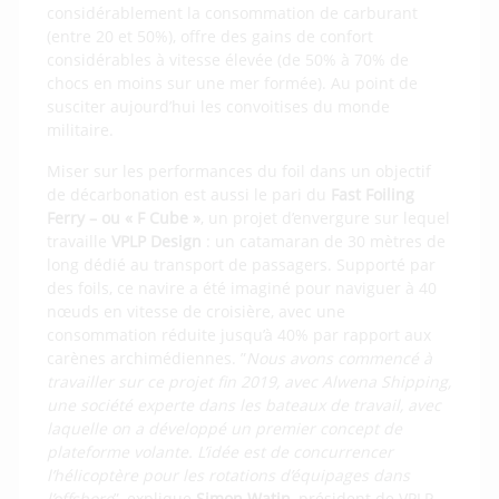
considérablement la consommation de carburant
(entre 20 et 50%), offre des gains de confort
considérables à vitesse élevée (de 50% à 70% de
chocs en moins sur une mer formée). Au point de
susciter aujourd’hui les convoitises du monde
militaire.
Miser sur les performances du foil dans un objectif
de décarbonation est aussi le pari du
Fast Foiling
Ferry – ou « F Cube »
, un projet d’envergure sur lequel
travaille
VPLP Design
: un catamaran de 30 mètres de
long dédié au transport de passagers. Supporté par
des foils, ce navire a été imaginé pour naviguer à 40
nœuds en vitesse de croisière, avec une
consommation réduite jusqu’à 40% par rapport aux
carènes archimédiennes. ”
Nous avons commencé à
travailler sur ce projet fin 2019, avec Alwena Shipping,
une société experte dans les bateaux de travail, avec
laquelle on a développé un premier concept de
plateforme volante. L’idée est de concurrencer
l’hélicoptère pour les rotations d’équipages dans
l’offshore
”, explique
Simon Watin
, président de VPLP