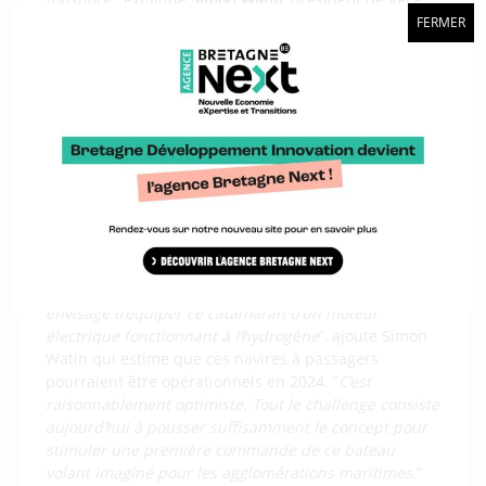
Design.
FERMER
L’agence d’architecture navale, qui cherche à
transposer dans le transport maritime son savoir-
faire développé en course au large, a été rejointe à
l’automne dernier sur ce projet par
MerConcept
: la
structure concarnoise de François Gabart prend en
charge la conception des systèmes de commandes
électroniques et mécaniques des foils. “
Ensemble,
nous travaillons sur la déclinaison du concept pour
du transport urbain sur un format plus petit (24
mètres) et une vitesse de service plus faible d’environ
30 nœuds. Pour les zones densément peuplées, on
envisage d’équiper ce catamaran d’un moteur
électrique fonctionnant à l’hydrogène
”, ajoute Simon
Watin qui estime que ces navires à passagers
pourraient être opérationnels en 2024. ”
C’est
raisonnablement optimiste. Tout le challenge consiste
aujourd’hui à pousser suffisamment le concept pour
stimuler une première commande de ce bateau
volant imaginé pour les agglomérations maritimes
.”