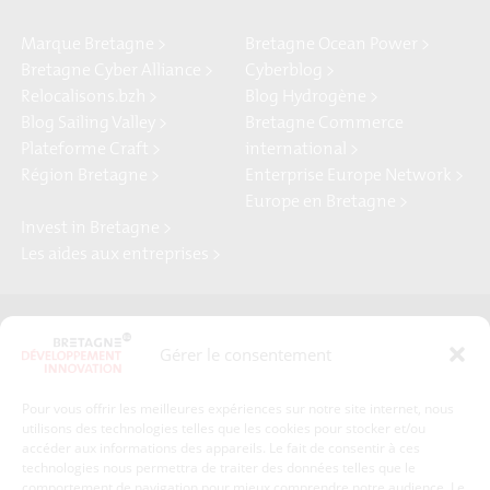
Marque Bretagne >
Bretagne Ocean Power >
Bretagne Cyber Alliance >
Cyberblog >
Relocalisons.bzh >
Blog Hydrogène >
Blog Sailing Valley >
Bretagne Commerce
Plateforme Craft >
international >
Région Bretagne >
Enterprise Europe Network >
Europe en Bretagne >
Invest in Bretagne >
Les aides aux entreprises >
Presse
Plan du site
Gérer le consentement
Crédits et mentions légales
Gérer mes données personnelles
Pour vous offrir les meilleures expériences sur notre site internet, nous
Un renseignement, une demande ? Contactez-nous
utilisons des technologies telles que les cookies pour stocker et/ou
accéder aux informations des appareils. Le fait de consentir à ces
technologies nous permettra de traiter des données telles que le
comportement de navigation pour mieux comprendre notre audience. Le