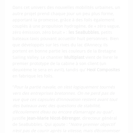
Dans cet univers des nouvelles mobilités urbaines, un
autre projet prend chaque jour un peu plus forme,
apportant la promesse, grâce à des foils également
couplés à une propulsion hydrogène, de « zéro vague,
zéro émission, zéro bruit » :
les SeaBubbles
, petits
bateaux-taxis pouvant accueillir huit personnes. Bien
que développés sur les rives du lac d’Annecy, ils
portent en bonne partie les couleurs de la Bretagne
Sailing Valley. Le chantier
Multiplast
vient de livrer le
premier prototype de la cabine à son client (un
deuxième le sera en avril), tandis qu’
Heol Composites
en fabrique les foils.
“
Pour la partie navale, on s’est logiquement tournés
vers des entreprises bretonnes. On ne perd pas de
vue que ces capsules d’innovation restent avant tout
des bateaux avec des questions de stabilité,
d’écoulement d’eau ou encore d’amarrage au quai
”,
justifie
Jean-Marie Nicot-Bérenger
, directeur général
de SeaBubbles. Qui ajoute : ”
Notre premier objectif
n’est pas de courir après la vitesse, mais d’économiser