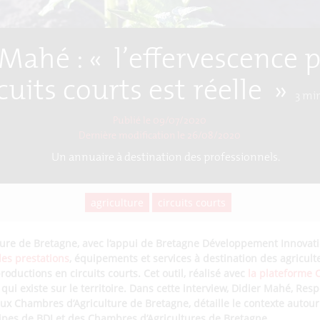
 Mahé : « l’effervescence p
cuits courts est réelle »
3
min
Publié le 09/07/2020
Dernière modification le
26/08/2020
Un annuaire à destination des professionnels.
agriculture
circuits courts
ure de Bretagne, avec l’appui de Bretagne Développement Innovati
es prestations
, équipements et services à destination des agricult
oductions en circuits courts. Cet outil, réalisé avec
la plateforme C
 qui existe sur le territoire. Dans cette interview, Didier Mahé, Re
aux Chambres d’Agriculture de Bretagne, détaille le contexte autour
ipes de BDI et des Chambres d’Agricultures de Bretagne.