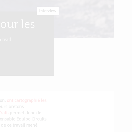
Interview
our les
 read
on,
ont cartographié les
eurs bretons
raft,
permet donc de
sponsable Equipe Circuits
 de ce travail mené