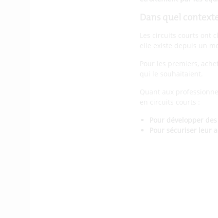
Dans quel contexte 
Les circuits courts ont
elle existe depuis un 
Pour les premiers, ache
qui le souhaitaient.
Quant aux professionnel
en circuits courts :
Pour développer des 
Pour sécuriser leur a
La fin du confineme
Depuis la fin du confinem
l’économie de l’aliment
Bretagne a lancé à dest