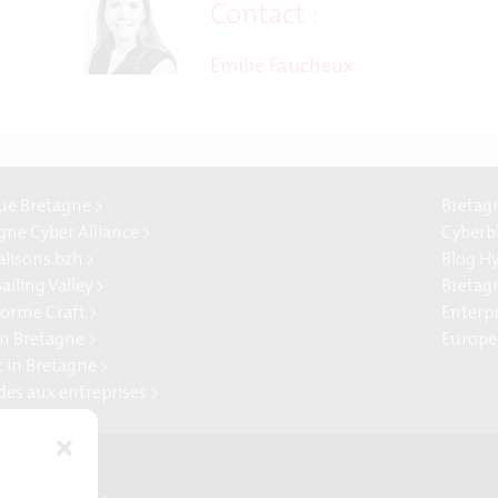
Contact :
Emilie Faucheux
e Bretagne >
Bretag
gne Cyber Alliance >
Cyberb
alisons.bzh >
Blog H
ailing Valley >
Bretag
forme Craft >
Enterp
n Bretagne >
Europe
t in Bretagne >
ides aux entreprises >
Presse