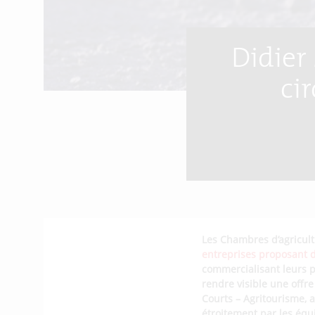
Didier
cir
Les Chambres d’agricult
entreprises proposant d
commercialisant leurs pr
rendre visible une offre
Courts – Agritourisme, 
étroitement par les équ