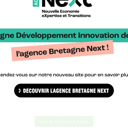
 ce grand acteur national de la distribution qui se met à étudier un 
aires qui se positionnent sur ce thème et font évoluer leur offre de
projets n’aboutiront pas mais l’effervescence est réelle.
 répond cet annuaire ?
et annuaire s’adresse aux professionnels des circuits courts et ne
prestations, équipements et services à destination des agriculteurs
cuits courts.
épond à deux besoins : professionnaliser les agriculteurs et rendre 
 des prestations pour les agriculteurs en circuit court.
compétences qui existent en Bretagne qui va des gros acteurs à d
s ciblées. Nous voulions rendre visibles tous ces professionnels. L
elation avec eux pour une raison simple. Même s’ils ne font pas aff
’affiner son projet, de se poser les bonnes questions.
Voir le webinaire dédié