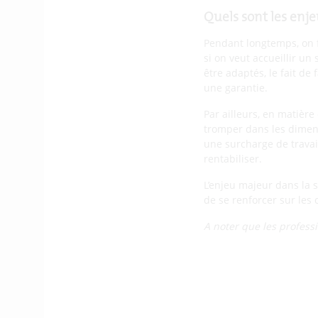
Quels sont les enje
Pendant longtemps, on fa
si on veut accueillir un 
être adaptés, le fait d
une garantie.
Par ailleurs, en matièr
tromper dans les dimens
une surcharge de travail
rentabiliser.
L’enjeu majeur dans la s
de se renforcer sur les c
A noter que les professi