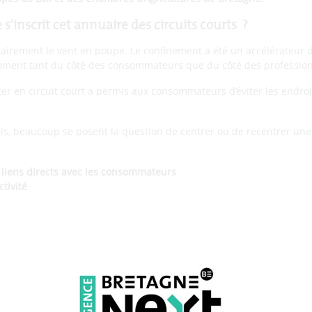
s’inscrit cet annuaire des circuits courts ?
 clairement le vent en poupe. Le confinement a été un accélérateur 
moment tant du côté des consommateurs que du côté des profession
ter en circuit court a permis aux consommateurs d’éviter les endroi
s, beaucoup se posent la question de centrer ou de recentrer une p
liens directs avec les consommateurs
ctivité
nt a-t-elle changé les choses ?
ent, les sollicitations n’arrêtent pas sur ces sujets. L’effervescence
aire et du local ne se démentent pas. De nombreux exemples l’illust
ination du grand public la plateforme Produits Locaux (produits-lo