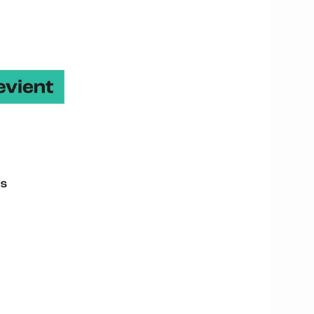
projet dans les circuits
 services.
 concerne pas le grand
 bretons commercialisant
visibles les
es indépendants qui
es agriculteurs ont tout
aire, rencontrer des