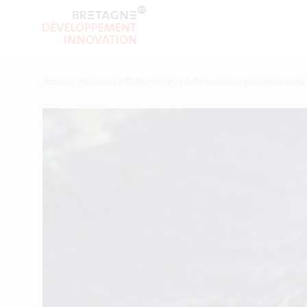
Accueil
>
Actualités
>
Didier Mahé : « l’effervescence pour les circuits 