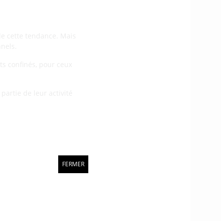
de cette tendance. Mais
nels.
ts confinés, pour ceux
artie de leur activité
FERMER
 et l’intérêt pour
rent. La Région
caux.bzh).