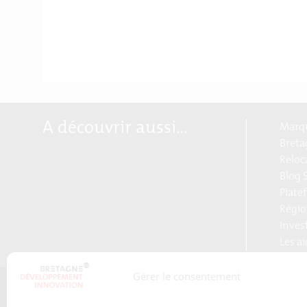
A découvrir aussi…
Marqu
Breta
Reloc
Blog S
Plate
Régio
Inves
Les a
Gérer le consentement
Qui sommes-nous ?