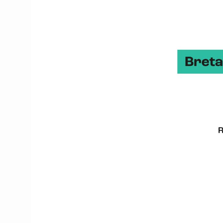
Je peux aussi vous citer
courts, des acteurs banc
Sans doute que tous ces 
A quel(s) besoin(s)
Rappelons d’abord que c
public. Il détaille les 
leurs productions en cir
Globalement, cet outil r
professionnels proposant
On a une multitude de 
proposent des prestation
intérêt à se mettre en r
professionnels permet d