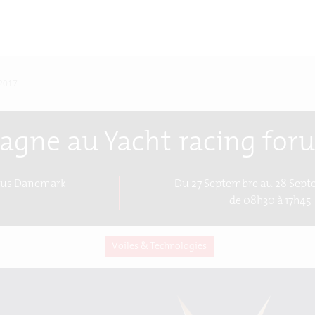
 2017
tagne au Yacht racing for
hus Danemark
Du 27 Septembre au 28 Sept
de 08h30 à 17h45
Voiles & Technologies