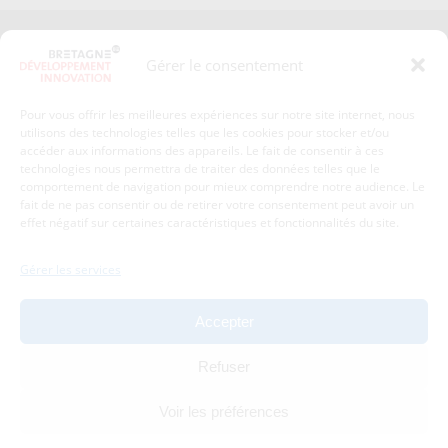
Presse
Plan du site
Gérer le consentement
Crédits et mentions légales
Gérer mes données personnelles
Pour vous offrir les meilleures expériences sur notre site internet, nous
Un renseignement, une demande ? Contactez-nous
utilisons des technologies telles que les cookies pour stocker et/ou
accéder aux informations des appareils. Le fait de consentir à ces
technologies nous permettra de traiter des données telles que le
comportement de navigation pour mieux comprendre notre audience. Le
Coordonnées :
fait de ne pas consentir ou de retirer votre consentement peut avoir un
effet négatif sur certaines caractéristiques et fonctionnalités du site.
Bretagne Développement Innovation
1c-1d, avenue de Belle Fontaine
Gérer les services
35510
Cesson-Sévigné
tél : 02 99 84 53 00
Accepter
Avec le soutien de :
Refuser
Voir les préférences