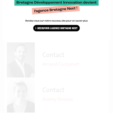
Contact
Arnaud Cacquevel
Contact
Audrey Rouaux