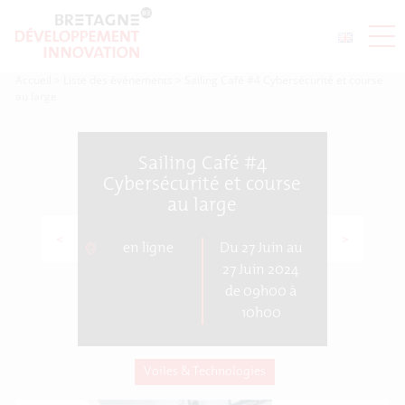
Accueil
>
Liste des événements
>
Sailing Café #4 Cybersécurité et course
au large
Sailing Café #4
Cybersécurité et course
au large
<
>
en ligne
Du 27 Juin au
27 Juin 2024
de 09h00 à
10h00
Voiles & Technologies