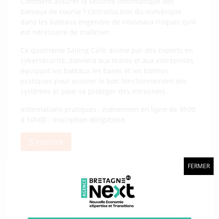
Comment assurer la sécurité informatique des
bateaux de course ? L’introduction du numérique
dans les bateaux engendre de nouveaux risques qu’il
est nécessaire de maîtriser.
Ce quatrième Sailing Café, animé par des experts en
cybersécurité, donnera aux teams et aux entreprises
équipant les bateaux les bases et les bonnes
pratiques pour assurer le bon fonctionnement des
systèmes et pour se protéger des intrusions.
Informations pratiques : événement en ligne de 9h00
à 10h00 ; inscription obligatoire.
S'inscrire
FERMER
Une action organisée par :