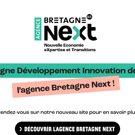
s de vos parties prenantes. Sur cette base, vous réfléchirez sur la
s. Grâce à cette formation interactive, vous repartirez avec des e
feuille de route pour piloter votre démarche.
s normatifs
et RSE
Infos et inscription