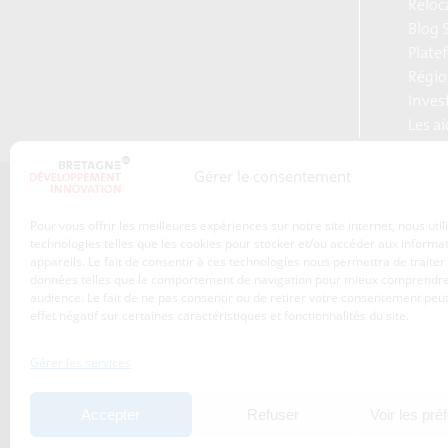
Reloc
Blog S
Plate
Régio
Inves
Les a
Gérer le consentement
Qui sommes-nous ?
Pour vous offrir les meilleures expériences sur notre site internet, nous uti
Les transitions
technologies telles que les cookies pour stocker et/ou accéder aux informa
appareils. Le fait de consentir à ces technologies nous permettra de traiter
S’inscrire à la newsletter
Publications
données telles que le comportement de navigation pour mieux comprendre
Adhérez à l’agence de
audience. Le fait de ne pas consentir ou de retirer votre consentement peut
Nos services
développement
effet négatif sur certaines caractéristiques et fonctionnalités du site.
économique de la Région
Les projets
Bretagne
Gérer les services
Nos métiers
Actualités
Accepter
Refuser
Voir les pré
Agenda