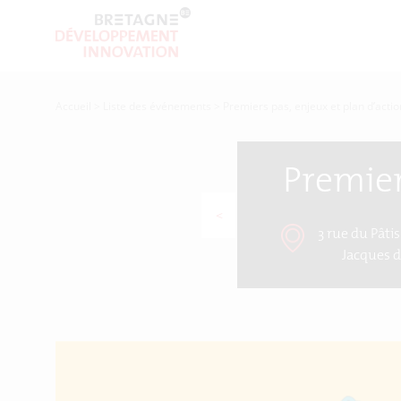
Accueil
>
Liste des événements
>
Premiers pas, enjeux et plan d’acti
Premier
<
3 rue du Pâti
Jacques 