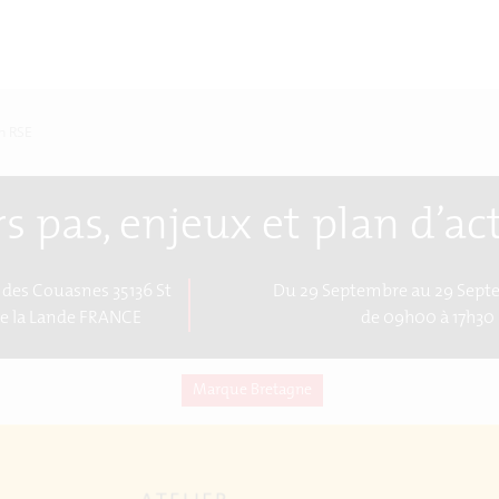
on RSE
s pas, enjeux et plan d’ac
s des Couasnes 35136 St
Du 29 Septembre au 29 Sept
de la Lande FRANCE
de 09h00 à 17h30
Marque Bretagne