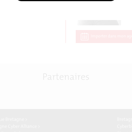
Importer dans mon ag
Partenaires
e Bretagne >
Bretag
gne Cyber Alliance >
Cyberb