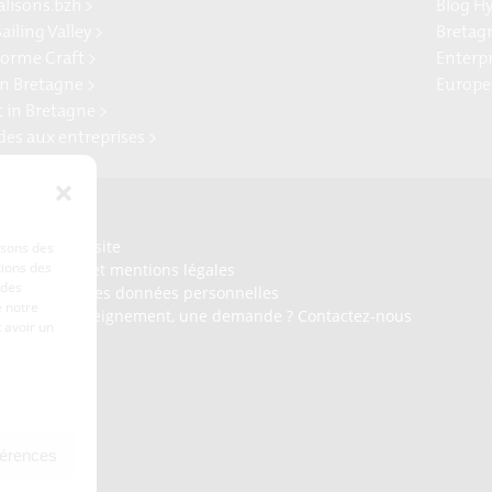
alisons.bzh >
Blog H
ailing Valley >
Bretag
forme Craft >
Enterp
n Bretagne >
Europe
t in Bretagne >
ides aux entreprises >
Presse
Plan du site
lisons des
tions des
Crédits et mentions légales
 des
Gérer mes données personnelles
 notre
Un renseignement, une demande ? Contactez-nous
 avoir un
férences