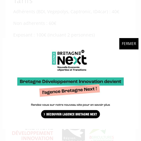
Tarifs
Adhérents (BDI, Vegepolys, Captronic, ID4car) : 40€
Non adherents : 60€
Exposant : 100€ (incluant 2 personnes)
FERMER
En savoir plus sur la Journée
S'inscrire à la JT Machinisme Agricole
Une action organisée par :