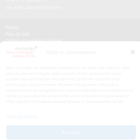
Invest in Bretagne >
Les aides aux entreprises >
Presse
Plan du site
Crédits et mentions légales
Gérer mes données personnelles
Gérer le consentement
Un renseignement, une demande ? Contactez-nous
Pour vous offrir les meilleures expériences sur notre site internet, nous
utilisons des technologies telles que les cookies pour stocker et/ou
Coordonnées :
accéder aux informations des appareils. Le fait de consentir à ces
technologies nous permettra de traiter des données telles que le
Bretagne Développement Innovation
comportement de navigation pour mieux comprendre notre audience. Le
1c-1d, avenue de Belle Fontaine
fait de ne pas consentir ou de retirer votre consentement peut avoir un
35510
Cesson-Sévigné
effet négatif sur certaines caractéristiques et fonctionnalités du site.
tél : 02 99 84 53 00
Gérer les services
Avec le soutien de :
Accepter