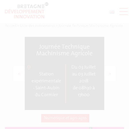
Accueil
>
Liste des événements
>
Journée Technique Machinisme Agricole
Journée Technique
Machinisme Agricole
Du 03 Juillet
<
>
Station
au 03 Juillet
expérimentale
2018
- Saint-Aubin
de 08h30 à
du Cormier
17h00
Numérique et agri-agro