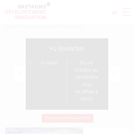
Accueil
>
Liste des événements
>
H2 Breakfast
H2 Breakfast
En ligne
Du 06
Octobre au
<
>
06 Octobre
2023
de 08h30 à
09h30
Hydrogène renouvelable