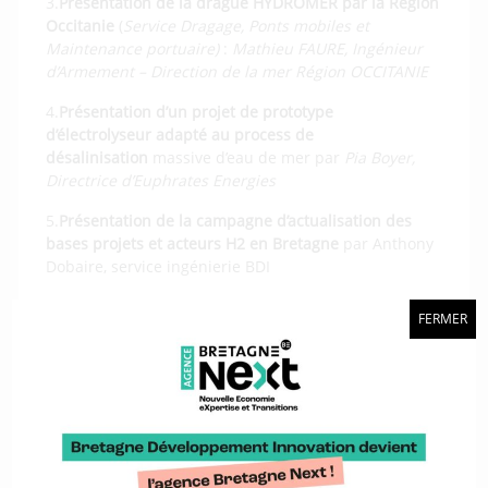
3.
Présentation de la drague
HYDROMER
par la Région
Occitanie
(
Service Dragage, Ponts mobiles et
Maintenance portuaire)
:
Mathieu FAURE, Ingénieur
d’Armement – Direction de la mer Région OCCITANIE
4.
Présentation d’un projet de prototype
d’électrolyseur adapté au process de
désalinisation
massive d’eau de mer par
Pia Boyer,
Directrice d’
Euphrates
Energies
5.
Présentation de la campagne d’actualisation des
bases projets et acteurs H2 en Bretagne
par Anthony
Dobaire, service ingénierie BDI
5.
Questions diverses
FERMER
6.
Programme du H2 Breakfast du
3 novembre
Lien de connexion