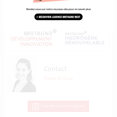
Une action organisée par :
Contact
Elodie Boileux
Importer dans mon agenda