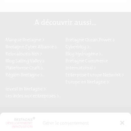
A découvrir aussi…
Marque Bretagne >
Bretagne Ocean Power >
Bretagne Cyber Alliance >
Cyberblog >
Relocalisons.bzh >
Blog Hydrogène >
Blog Sailing Valley >
Bretagne Commerce
Plateforme Craft >
international >
Région Bretagne >
Enterprise Europe Network >
Europe en Bretagne >
Invest in Bretagne >
Les aides aux entreprises >
Presse
Plan du site
Gérer le consentement
Crédits et mentions légales