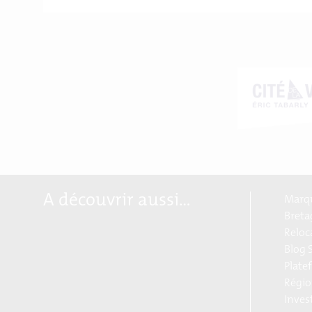
A découvrir aussi…
Marqu
Breta
Reloc
Blog S
Plate
Régio
Inves