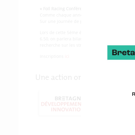
« Foil Racing Conférence »
Comme chaque année depuis 2014, la Foil Racing
Sur une journée de présentations et de tables r
Lors de cette 5ème édition, la question de l’ac
6.50, on parlera bilan du Figaro 3 et point sur 
recherche sur les structures et les interaction
Inscriptions
ici
Une action organisée par :