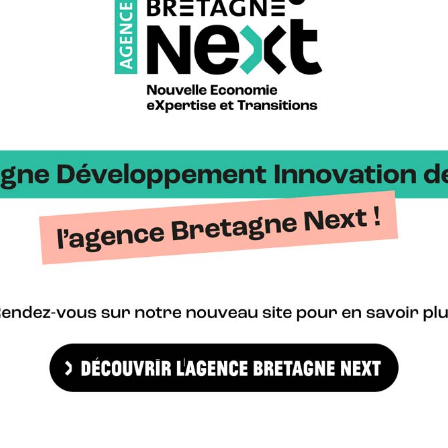
 Conference réunit les meilleurs experts de la technologie du foil
ondes, ils feront le point sur les dernières évolutions en matière d
cessibilité de la pratique du foil sera posée, mais l’on évoquera au
la Coupe de l’America, sans oublier de traiter du monitoring des foil
s fluide-structure : morphing, auto-adaptation de formes, contrôle 
Importer dans mon ag