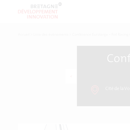
Accueil
>
Liste des événements
>
Conférence Eurolarge – Foil Racing
Conf
<
Cité de la Vo