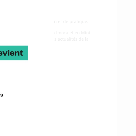
 et des bateaux volants.
e conception, de fabrication et de pratique.
ssi les dernières avancées en Imoca et en Mini
s en temps réel et aussi des actualités de la
de vibration…
enda