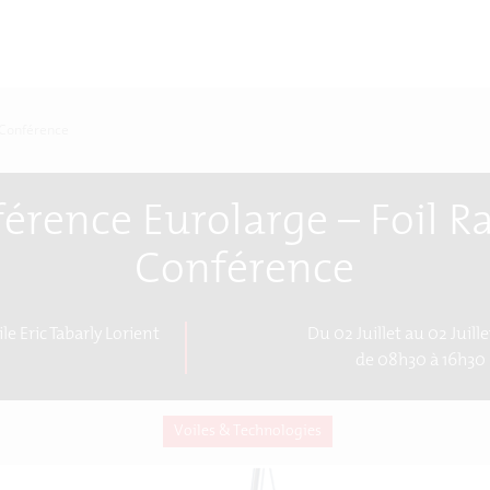
 Conférence
érence Eurolarge – Foil R
Conférence
ile Eric Tabarly Lorient
Du 02 Juillet au 02 Juill
de 08h30 à 16h30
Voiles & Technologies