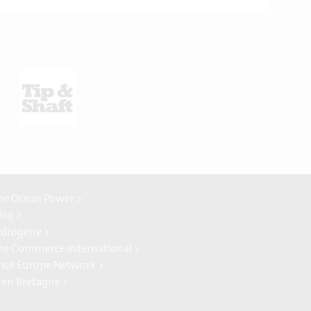
ne Ocean Power >
log >
ydrogène >
ne Commerce international >
rise Europe Network >
 en Bretagne >