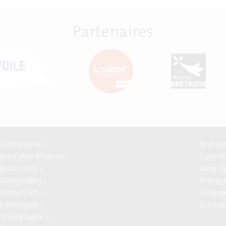
Partenaires
e Bretagne >
Bretag
gne Cyber Alliance >
Cyberb
alisons.bzh >
Blog H
ailing Valley >
Bretag
forme Craft >
Enterp
n Bretagne >
Europe
t in Bretagne >