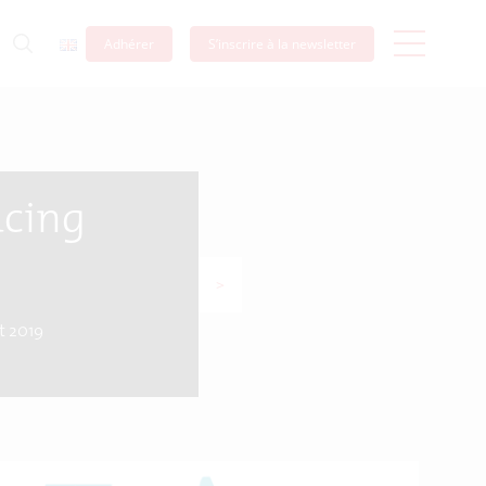
Adhérer
S’inscrire à la newsletter
acing
>
et 2019