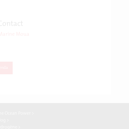
Contact
Marine Moua
enda
ne Ocean Power >
log >
ydrogène >