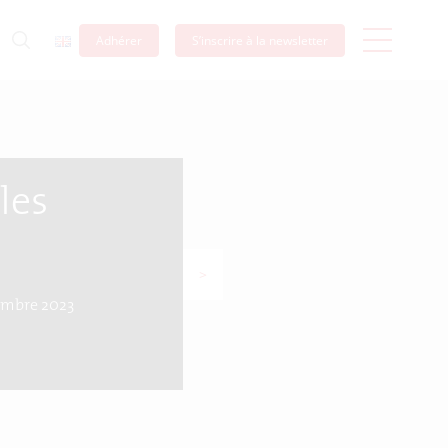
Adhérer
S’inscrire à la newsletter
les
>
embre 2023