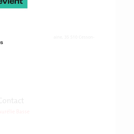
c-1d avenue de Belle Fontaine, 35 510 Cesson-
Contact
Aurélie Basse