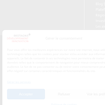
Blog S
Plate
Régio
Inves
Les a
Gérer le consentement
Qui sommes-nous ?
Pour vous offrir les meilleures expériences sur notre site internet, nous uti
Les transitions
technologies telles que les cookies pour stocker et/ou accéder aux informa
appareils. Le fait de consentir à ces technologies nous permettra de traiter
S’inscrire à la newsletter
Publications
données telles que le comportement de navigation pour mieux comprendre
Adhérez à l’agence de
audience. Le fait de ne pas consentir ou de retirer votre consentement peut
Nos services
développement
effet négatif sur certaines caractéristiques et fonctionnalités du site.
économique de la Région
Les projets
Bretagne
Gérer les services
Nos métiers
Actualités
Accepter
Refuser
Voir les pré
Agenda
Politique de cookies