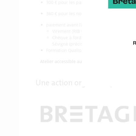
300 € pour les partenaires de la marque Br
360 € pour les non-partenaires de la marq
paiement avant l’atelier par :
Virement (RIB sur demande à contact@ma
Chèque à l’ordre de Bretagne Développem
Sévigné (préciser au dos le nom de l’ateli
Formation Qualiopi
Atelier accessible aux personnes en situation 
Une action organisée par :