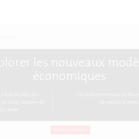
onomiques
plorer les nouveaux modè
économiques
, 3 Rue du Patis des
Du 09 Novembre au 09 Nov
136 Saint-Jacques-de-
de 09h00 à 17h00
la-Lande
Marque Bretagne