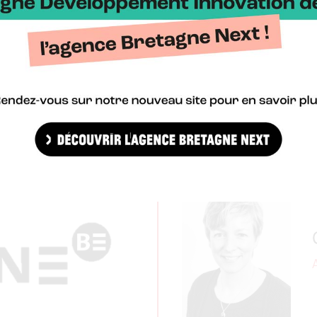
etagne
ue Bretagne
rque.bretagne.bzh/02.99.84.85.30)
ent Innovation, à envoyer à Bretagne Développement Innovation, 1
er)
de handicap.