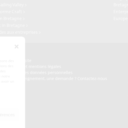
ailing Valley >
Bretag
forme Craft >
Enterp
n Bretagne >
Europe
t in Bretagne >
ides aux entreprises >
Presse
Plan du site
lisons des
tions des
Crédits et mentions légales
 des
Gérer mes données personnelles
 notre
Un renseignement, une demande ? Contactez-nous
 avoir un
férences