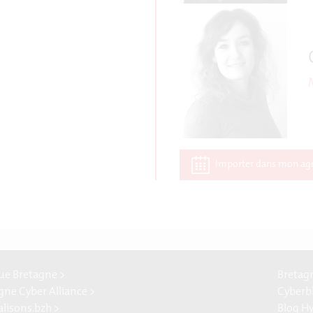
Importer dans mon ag
e Bretagne >
Bretag
gne Cyber Alliance >
Cyberb
alisons.bzh >
Blog H