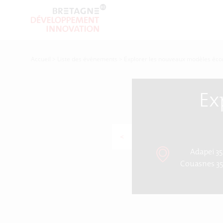
Accueil
>
Liste des événements
>
Explorer les nouveaux modèles éc
Ex
<
Adapei 35
Couasnes 35