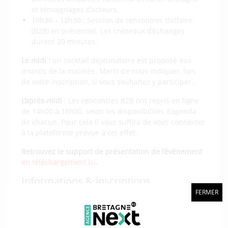
et témoignages d’acteurs.
10h30 – 12h30 : Session de rencontres d’affaire
(B2B) en présentiel. Les créneaux d’échanges
durent 20 minutes.
Le midi :
un cocktail déjeunatoire est proposé aux
inscrits de la matinée. Merci de nous indiquer, lors
de votre inscription, si vous souhaitez y participer.
L’après-midi
: Les rencontres B2B ont repris en ligne
de 14h00 à 18h00, selon les disponibilités d’agenda
de chacun. Pour cela il vous suffira de vous connecter
à la plateforme prévue à cet effet.
Retrouvez le support de présentation de l’événement
en téléchargement ici
.
Informations & inscriptions
FERMER
Pour qui ?
Cet événement s’adressait à tout acteur
public ou privé qui souhaite contribuer activement
au développement de l’H2 en Bretagne.