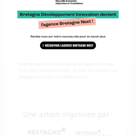
Quand ?
Le vendredi 10 décembre de 9h00 à
12h30 à Brest puis de 14h00 à 18h00 en ligne.
Où ?
En présentiel
au Pôle Numérique Brest Iroise
(PNBI) situé au 305 Av. Alexis de Rochon, 29 280
Plouzané
et
en ligne
sur la Plateforme via laquelle
vous vous inscrivez à l’événement.
Comment participer ?
Inscrivez vous à l’événement
en ligne et aux B2B. Créez votre profil et c’est parti
!
Consignes sanitaires
: Pour pouvoir participer à
l’événement en présentiel, vous devez disposer
d’un Pass sanitaire à jour. Le port du masque est
obligatoire le jour de l’événement
Je m'inscris
Une action organisée par :