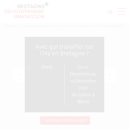
Accueil
>
Liste des événements
>
Avec qui travailler sur l’H2 en Bretagne ?
Avec qui travailler sur
l’H2 en Bretagne ?
Brest
Du 10
<
>
Décembre au
10 Décembre
2021
de 09h00 à
18h00
Hydrogène renouvelable