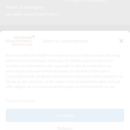
Europe en Bretagne >
Invest in Bretagne >
Les aides aux entreprises >
Presse
Plan du site
Gérer le consentement
Crédits et mentions légales
Gérer mes données personnelles
Pour vous offrir les meilleures expériences sur notre site internet, nous
Un renseignement, une demande ? Contactez-nous
utilisons des technologies telles que les cookies pour stocker et/ou
accéder aux informations des appareils. Le fait de consentir à ces
technologies nous permettra de traiter des données telles que le
comportement de navigation pour mieux comprendre notre audience. Le
Coordonnées :
fait de ne pas consentir ou de retirer votre consentement peut avoir un
effet négatif sur certaines caractéristiques et fonctionnalités du site.
Bretagne Développement Innovation
1c-1d, avenue de Belle Fontaine
Gérer les services
35510
Cesson-Sévigné
tél : 02 99 84 53 00
Accepter
Avec le soutien de :
Refuser