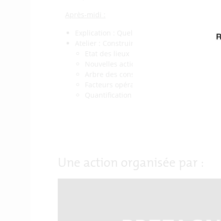
Après-midi :
Explication : Quelle est la place des plans d’
Atelier : Construire son plan d’action
Etat des lieux
Nouvelles actions
Arbre des conséquences
Facteurs opérants externes
Quantification à CT/MT/LT
Une action organisée par :