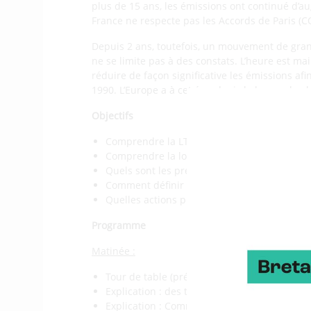
plus de 15 ans, les émissions ont continué d’aug
France ne respecte pas les Accords de Paris (C
Depuis 2 ans, toutefois, un mouvement de grand
ne se limite pas à des constats. L’heure est m
réduire de façon significative les émissions afi
1990. L’Europe a à cet égard mis la barre plus h
Objectifs
Comprendre la LTECV et la SNBC
Comprendre la logique de la stratégie bas 
Quels sont les préalables et étapes à la str
Comment définir mon plan d’action ?
Quelles actions puis-je mettre en place ?
Programme
Matinée :
Tour de table (présentation, pourquoi être v
Explication : des travaux du GIEC à la SNBC
Explication : Comment traduire les objectif