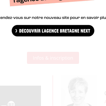
action dans les trajectoires ?
Infos & inscription