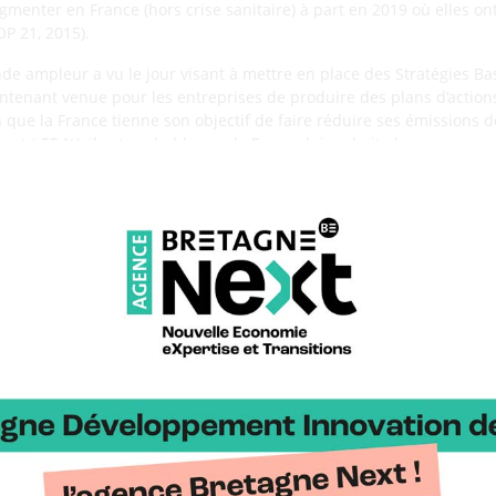
menter en France (hors crise sanitaire) à part en 2019 où elles ont r
OP 21, 2015).
e ampleur a vu le jour visant à mettre en place des Stratégies Bas
aintenant venue pour les entreprises de produire des plans d’actio
n que la France tienne son objectif de faire réduire ses émissions d
aut (-55 %), il est probable que la France lui emboite le pas.
carbone
atégie bas carbone ?
enu à la formation)
s SNBC à une entreprise ?