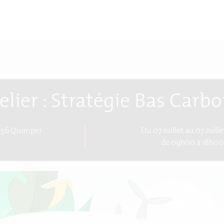
elier : Stratégie Bas Carb
556 Quimper
Du 07 Juillet au 07 Juill
de 09h00 à 18h00