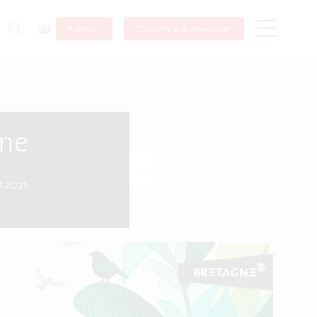
Adhérer
S’inscrire à la newsletter
one
>
et 2021