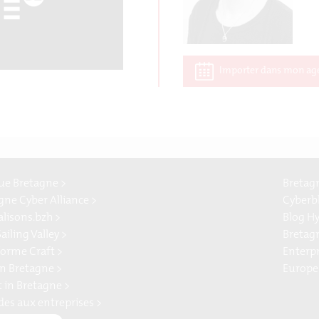
Importer dans mon ag
e Bretagne >
Bretag
gne Cyber Alliance >
Cyberb
alisons.bzh >
Blog H
ailing Valley >
Bretag
forme Craft >
Enterp
n Bretagne >
Europe
t in Bretagne >
ides aux entreprises >