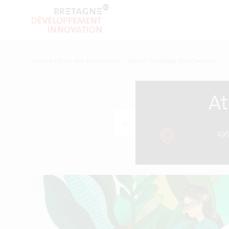
Accueil
>
Liste des événements
>
Atelier : Stratégie Bas Carbone
At
<
29