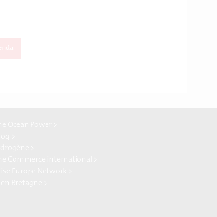
enda
ne Ocean Power >
log >
ydrogène >
ne Commerce international >
rise Europe Network >
 en Bretagne >