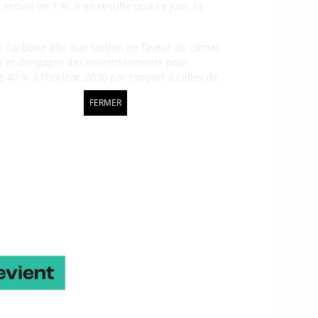
eculé de 1 %. Il en résulte qu’à ce jour, la
 Carbone afin que l’action en faveur du climat
ns et d’engager des investissements pour
e 40 % à l’horizon 2030 par rapport à celles de
FERMER