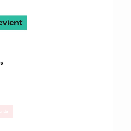
Contact
Aurélie Basse
enda