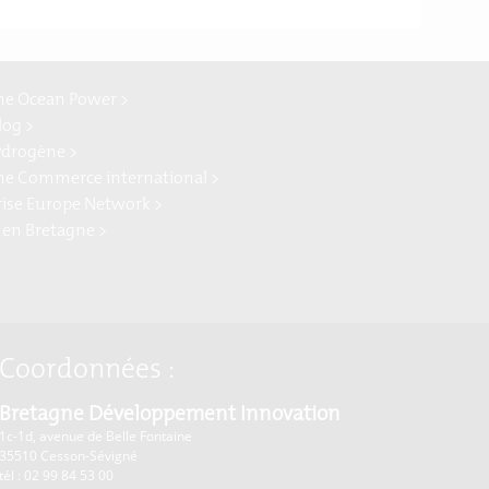
ne Ocean Power >
log >
ydrogène >
ne Commerce international >
rise Europe Network >
 en Bretagne >
Coordonnées :
Bretagne Développement Innovation
1c-1d, avenue de Belle Fontaine
35510
Cesson-Sévigné
tél : 02 99 84 53 00