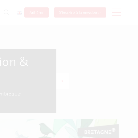
Adhérer
S’inscrire à la newsletter
sion &
>
mbre 2021