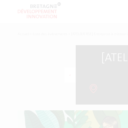
Accueil
>
Liste des événements
>
[ATELIER RSE] Entreprise à mission 
[ATEL
<