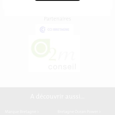
Importer dans mon agenda
Partenaires
A découvrir aussi…
Marque Bretagne >
Bretagne Ocean Power >