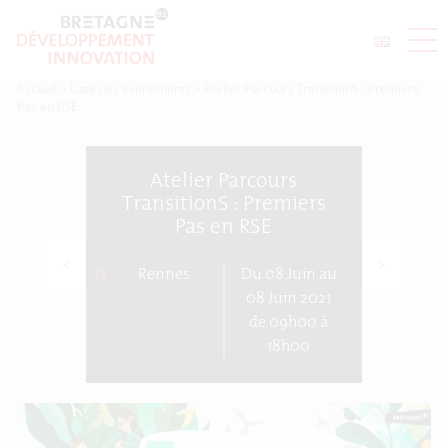
Accueil
>
Liste des événements
>
Atelier Parcours TransitionS : Premiers
Pas en RSE
Atelier Parcours
TransitionS : Premiers
Pas en RSE
<
>
Rennes
Du 08 Juin au
08 Juin 2021
de 09h00 à
18h00