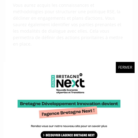
Vous aurez acquis les connaissances et
méthodologies pour structurer une politique RSE, la
décliner en engagements et plans d’actions. Vous
saurez également identifier vos parties prenantes et
les modalités de dialogue avec elles. Cela vous
permettra de définir des actions prioritaires à mettre
en place.
Une action organisée par :
FERMER