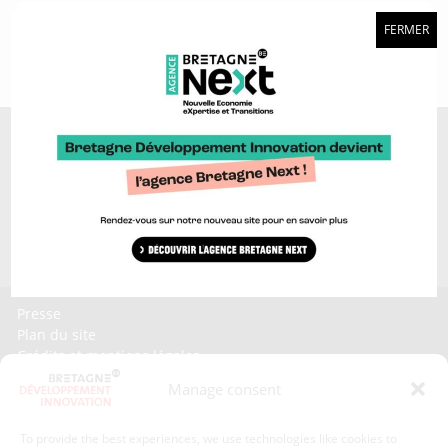
FERMER
Discover too...
Bretagne brand >
Craft platform >
Bretagne Sailing Valley >
Invest In Bretagne >
Bretagne Ocean Power >
Presse
Plan du site
Crédits et mentions légales
Gérer mes données personnelles
Manage consent
Un renseignement, une demande ? Contactez-nous
To provide the best experiences, we use technologies like cookies to