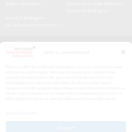
Région Bretagne >
Enterprise Europe Network >
Europe en Bretagne >
Invest in Bretagne >
Les aides aux entreprises >
Presse
Plan du site
Gérer le consentement
Crédits et mentions légales
Gérer mes données personnelles
Pour vous offrir les meilleures expériences sur notre site internet, nous
Un renseignement, une demande ? Contactez-nous
utilisons des technologies telles que les cookies pour stocker et/ou
accéder aux informations des appareils. Le fait de consentir à ces
technologies nous permettra de traiter des données telles que le
comportement de navigation pour mieux comprendre notre audience. Le
Coordonnées :
fait de ne pas consentir ou de retirer votre consentement peut avoir un
effet négatif sur certaines caractéristiques et fonctionnalités du site.
Bretagne Développement Innovation
1c-1d, avenue de Belle Fontaine
Gérer les services
35510
Cesson-Sévigné
tél : 02 99 84 53 00
Accepter