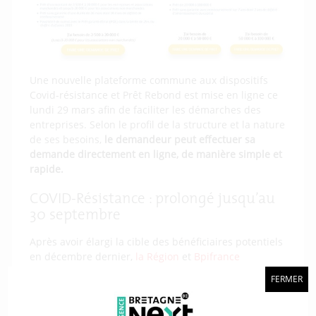
Une nouvelle plateforme commune aux dispositifs
Covid-résistance et Prêt Rebond est mise en ligne ce
lundi 29 mars afin de faciliter les démarches des
entreprises. Selon le profil de la structure et la nature
de ses besoins,
le demandeur peut effectuer sa
demande directement en ligne, de manière simple et
rapide.
COVID-Résistance : prolongé jusqu’au
30 septembre
Après avoir élargi la cible des bénéficiaires potentiels
en décembre dernier,
la Région
et
Bpifrance
prolongent, jusqu’à fin septembre, l’accès au prêt
FERMER
COVID-Résistance qui associe Région, Départements
et intercommunalités bretons.
Fin mars, 610 entreprises et associations ont souscrit