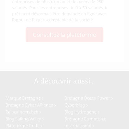
entreprises de plus d’un an et de moins de 250
salariés. Pour les entreprises de 0 à 50 salariés, le
prêt peut désormais être demandé en ligne avec
l’appui de l’expert-comptable de la société.
Consultez la plateforme
A découvrir aussi…
Marque Bretagne >
Bretagne Ocean Power >
Bretagne Cyber Alliance >
Cyberblog >
Relocalisons.bzh >
Blog Hydrogène >
Blog Sailing Valley >
Bretagne Commerce
Plateforme Craft >
international >