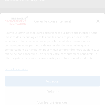
Presse
Plan du site
Gérer le consentement
Crédits et mentions légales
Gérer mes données personnelles
Pour vous offrir les meilleures expériences sur notre site internet, nous
Un renseignement, une demande ? Contactez-nous
utilisons des technologies telles que les cookies pour stocker et/ou
accéder aux informations des appareils. Le fait de consentir à ces
technologies nous permettra de traiter des données telles que le
comportement de navigation pour mieux comprendre notre audience. Le
Coordonnées :
fait de ne pas consentir ou de retirer votre consentement peut avoir un
effet négatif sur certaines caractéristiques et fonctionnalités du site.
Bretagne Développement Innovation
1c-1d, avenue de Belle Fontaine
Gérer les services
35510
Cesson-Sévigné
tél : 02 99 84 53 00
Accepter
Avec le soutien de :
Refuser
Voir les préférences