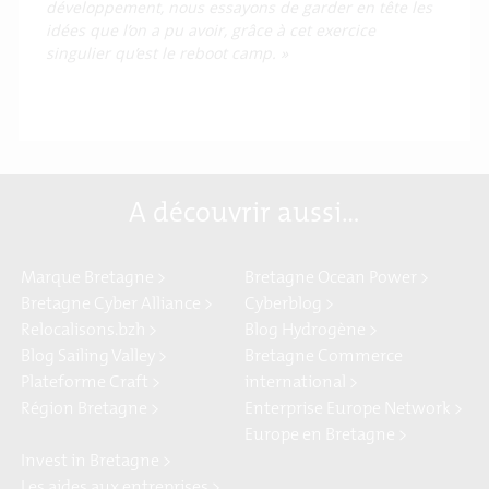
développement, nous essayons de garder en tête les
idées que l’on a pu avoir, grâce à cet exercice
singulier qu’est le reboot camp. »
A découvrir aussi…
Marque Bretagne >
Bretagne Ocean Power >
Bretagne Cyber Alliance >
Cyberblog >
Relocalisons.bzh >
Blog Hydrogène >
Blog Sailing Valley >
Bretagne Commerce
Plateforme Craft >
international >
Région Bretagne >
Enterprise Europe Network >
Europe en Bretagne >
Invest in Bretagne >
Les aides aux entreprises >