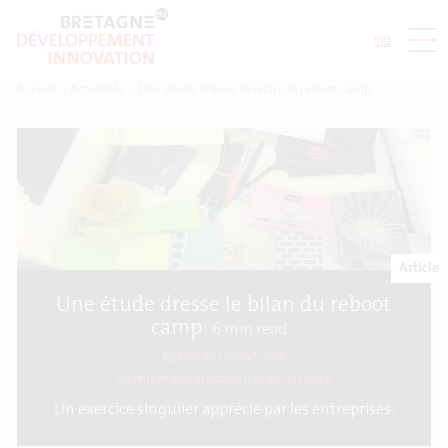
Accueil
>
Actualités
>
Une étude dresse le bilan du reboot camp
Article
Une étude dresse le bilan du reboot
camp
6
min read
Publié le 17/09/2018
Dernière modification le
16/11/2018
Un exercice singulier apprécié par les entreprises.