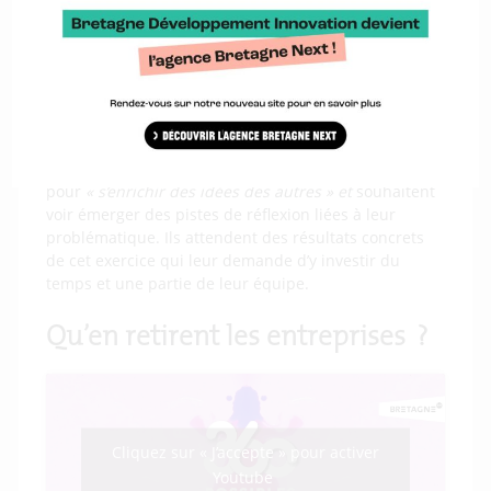
faisant confiance aux acteurs, elles ont fait le pari de
découvrir de nouveaux outils, de s’appuyer sur
l’intelligence collective et en cas de réussite, de
bénéficier de nouvelles pistes de solution …
En décidant de participer à un reboot camp, la
plupart des dirigeants interrogés veulent confronter
leur projet à des
« regards extérieurs »
, notamment
pour
« s’enrichir des idées des autres » et
souhaitent
voir émerger des pistes de réflexion liées à leur
problématique. Ils attendent des résultats concrets
de cet exercice qui leur demande d’y investir du
temps et une partie de leur équipe.
Qu’en retirent les entreprises ?
Cliquez sur « J’accepte » pour activer
Youtube