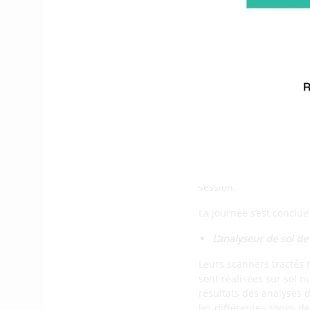
plateforme ouverte e
tous les acteurs de l’
La matinée s’est conclu
AL FALOU, professeur à l
d’images en milieu exté
20 exposan
L’après-midi était consa
Dilepix ou encore Oelia
session.
La journée s’est conclu
L’analyseur de sol de 
Leurs scanners tractés 
sont réalisées sur sol n
résultats des analyses d
les différentes zones d