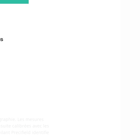
nteropérabilité entre
l’intervention d’Ayman
 et de traitement
ux Copeeks, Adventiel,
 présents lors de cette
ographie. Les mesures
suite calibrées avec les
lant Precifield identifie