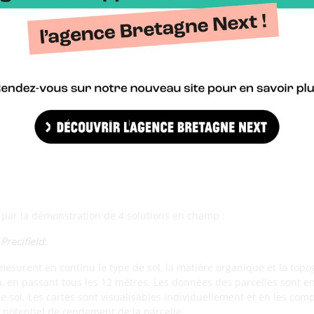
t multi constructeurs dédiée à l’échange de données, permettent l’i
agriculture, particulièrement entre les machines et les logiciels.
 par un projet d’ouverture sur une technologie émergente à travers 
’ISEN Brest, qui a présenté les nouvelles technologies de captation
rieur comme l’agriculture.
ts, 4 démonstrations en champ
crée au mini-salon constitué d’une vingtaine d’exposants ; parmi e
tec. Tous ont pu présenter leurs solutions aux agro-équipementiers
e par la démonstration de 4 solutions en champ :
Precifield
:
mesurent en continu le type de sol, la matière organique et la top
u, en passant tous les 12 mètres. Les données des parcelles sont en
e sol. Les cartes sont visualisables individuellement et en les compi
e potentiel de rendement de la parcelle.