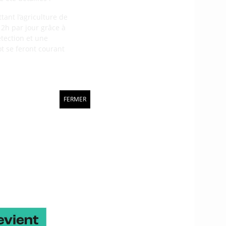
tant l’agriculture de
2h par jour grâce à
étection et une
t se feront courant
de Rémi PELLETIER.
FERMER
 scanners utilisés par la
n et ses partenaires a
u sur la conception de
ium et du mildiou à
’à 2021.
et. Il s’agit d’une