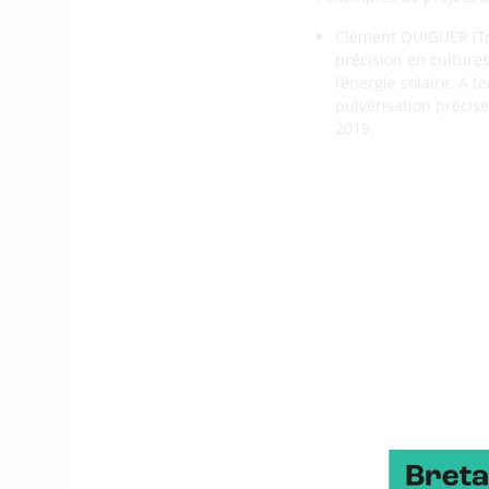
Clément QUIGUER (Tri
précision en culture
l’énergie solaire. A 
pulvérisation précis
2019.
Alexandre WEIL a par
Précifield est spécial
structure permettent
Le projet
UV-ROBOT
,
également fait l’obj
ce robot qui a pour b
travers un traitemen
Le projet
Agrirouter
p