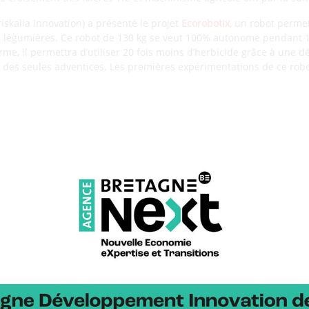
skalia Innovation) a présenté le projet
Ecorobotix
, un robot permet
s légumières. Ce robot de 130 kg se veut 100% autonome pendant 1
terme, il permettra d’utiliser 20 fois moins d’herbicide grâce à une d
e des seules adventices. Les premières expérimentations de ce robo
 la suite présenté
Précifield
dont il est le co-fondateur aux côtés 
isée dans la cartographie des sols et l’agriculture de précision ; les
 de réaliser des mesures plus précises de parcelles.
 développé par la Station expérimentale du Caté à Saint-Pol-de-Léo
et d’une présentation. Marine GUERRET, ingénieure projet est reven
ut de diminuer l’utilisation de pesticides pour le contrôle de l’Oïd
t automatisé par UV. Ce projet est en cours d’expérimentation jusqu
orté par Kuhn a été présenté par Philippe BONNET, manager de proj