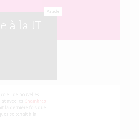
Article
 à la JT
cole : de nouvelles
iat avec les
Chambres
tait la dernière fois que
ues se tenait à la