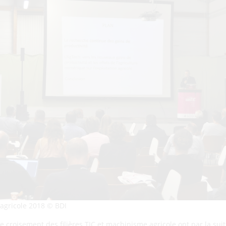
agricole 2018 © BDI
 croisement des filières TIC et machinisme agricole ont par la suite