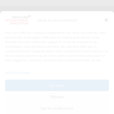
Presse
Plan du site
Gérer le consentement
Crédits et mentions légales
Gérer mes données personnelles
Pour vous offrir les meilleures expériences sur notre site internet, nous
Un renseignement, une demande ? Contactez-nous
utilisons des technologies telles que les cookies pour stocker et/ou
accéder aux informations des appareils. Le fait de consentir à ces
technologies nous permettra de traiter des données telles que le
comportement de navigation pour mieux comprendre notre audience. Le
Coordonnées :
fait de ne pas consentir ou de retirer votre consentement peut avoir un
effet négatif sur certaines caractéristiques et fonctionnalités du site.
Bretagne Développement Innovation
1c-1d, avenue de Belle Fontaine
Gérer les services
35510
Cesson-Sévigné
tél : 02 99 84 53 00
Accepter
Avec le soutien de :
Refuser
Voir les préférences