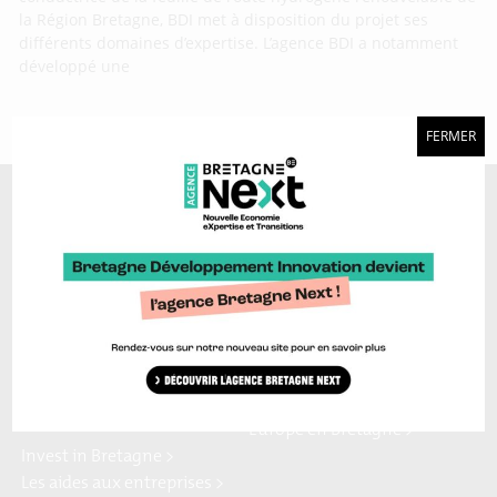
la Région Bretagne, BDI met à disposition du projet ses
différents domaines d’expertise. L’agence BDI a notamment
développé une
FERMER
A découvrir aussi…
Marque Bretagne >
Bretagne Ocean Power >
Bretagne Cyber Alliance >
Cyberblog >
Relocalisons.bzh >
Blog Hydrogène >
Blog Sailing Valley >
Bretagne Commerce
Plateforme Craft >
international >
Région Bretagne >
Enterprise Europe Network >
Europe en Bretagne >
Invest in Bretagne >
Les aides aux entreprises >